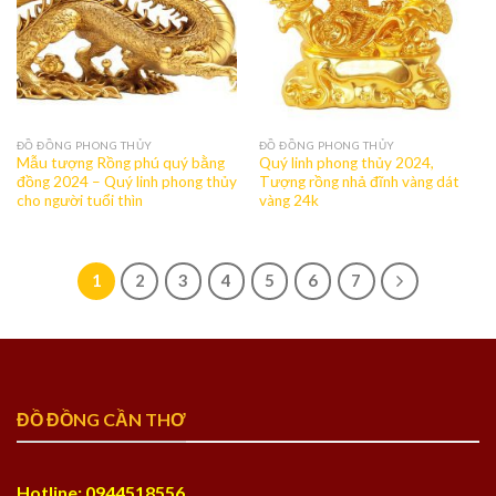
ĐỒ ĐỒNG PHONG THỦY
ĐỒ ĐỒNG PHONG THỦY
Mẫu tượng Rồng phú quý bằng
Quý linh phong thủy 2024,
đồng 2024 – Quý linh phong thủy
Tượng rồng nhả đĩnh vàng dát
cho người tuổi thìn
vàng 24k
1
2
3
4
5
6
7
ĐỒ ĐỒNG CẦN THƠ
Hotline: 0944518556