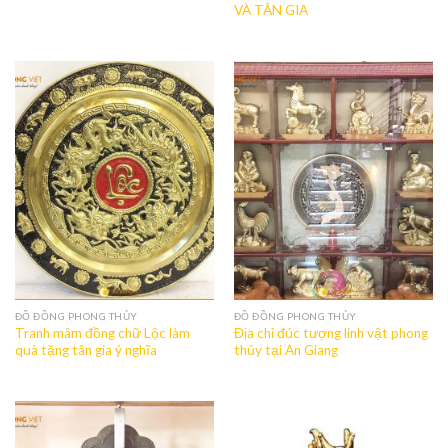
VÀ TÂN GIA
ĐỒ ĐỒNG PHONG THỦY
ĐỒ ĐỒNG PHONG THỦY
Tranh mâm đồng chữ Lộc làm
Địa chỉ đúc tượng linh vật phong
quà tặng tân gia ý nghĩa
thủy tại An Giang