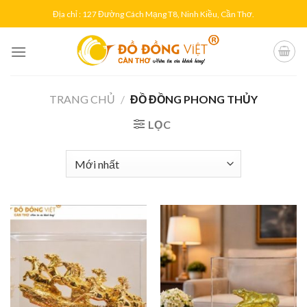
Skip
Địa chỉ : 127 Đường Cách Mạng T8, Ninh Kiều, Cần Thơ.
to
content
TRANG CHỦ
/
ĐỒ ĐỒNG PHONG THỦY
LỌC