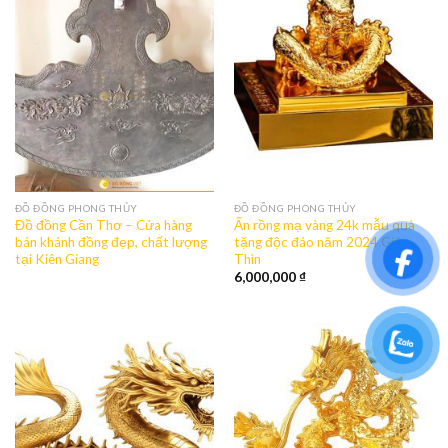
ĐỒ ĐỒNG PHONG THỦY
ĐỒ ĐỒNG PHONG THỦY
Đồ đồng Cần Thơ – Cửa hàng
Ấn rồng mạ vàng 24k mẫu quà
bán khánh đồng đẹp, chất lượng
tặng độc đáo năm 2024 Giáp
tại Kiên Giang
Thìn
6,000,000
₫