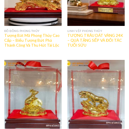
ĐỒ ĐỒNG PHONG THỦY
LINH VẬT PHONG THỦY
Tượng Bát Mã Phong Thủy Cao
TƯỢNG TRÂU DÁT VÀNG 24K
Cấp – Biểu Tượng Bứt Phá
– QUÀ TẶNG SẾP VÀ ĐỐI TÁC
Thành Công Và Thu Hút Tài Lộc
TUỔI SỬU