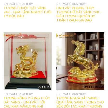
LINH VẬT PHONG THỦY
LINH VẬT PHONG THỦY
TƯỢNG CHUỘT DÁT VÀNG
LINH VẬT PHONG THỦY
24K – QUÀ TẶNG NGƯỜI TUỔI
TƯỢNG HỔ DÁT VÀNG 24K –
TÝ ĐỘC ĐÁO
BIỂU TƯỢNG QUYỀN UY,
TRẤN TRẠCH GIA ĐẠO
LINH VẬT PHONG THỦY
LINH VẬT PHONG THỦY
TƯỢNG RỒNG PHONG THỦY
TƯỢNG NGỰA DÁT VÀNG –
DÁT VÀNG – LINH VẬT TỐI
QUÀ TẶNG SANG TRỌNG CHO
CAO KHAI VẬN LONG KHÍ
SẾP, ĐỐI TÁC, KHAI TRƯƠNG