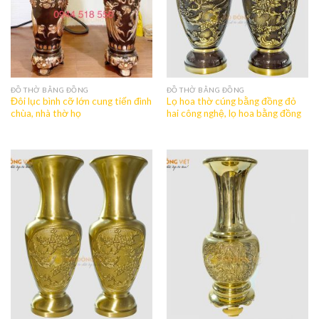
ĐỒ THỜ BẰNG ĐỒNG
ĐỒ THỜ BẰNG ĐỒNG
Đôi lục bình cỡ lớn cung tiến đình
Lọ hoa thờ cúng bằng đồng đỏ
chùa, nhà thờ họ
hai công nghệ, lọ hoa bằng đồng