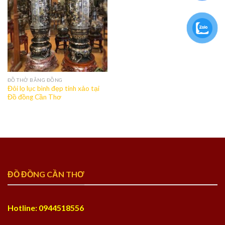
ĐỒ THỜ BẰNG ĐỒNG
Đôi lọ lục bình đẹp tinh xảo tại
Đồ đồng Cần Thơ
ĐỒ ĐỒNG CẦN THƠ
Hotline: 0944518556