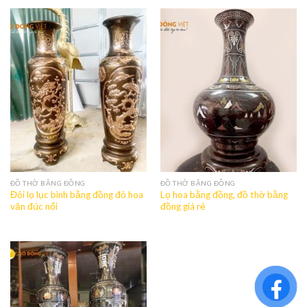
ĐỒ THỜ BẰNG ĐỒNG
ĐỒ THỜ BẰNG ĐỒNG
Đôi lọ lục bình bằng đồng đỏ hoa
Lọ hoa bằng đồng, đồ thờ bằng
văn đúc nổi
đồng giá rẻ