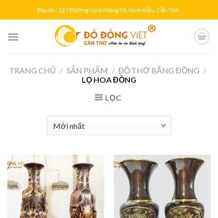
Skip
Địa chỉ : 127 Đường Cách Mạng T8, Ninh Kiều, Cần Thơ.
to
content
TRANG CHỦ
/
SẢN PHẨM
/
ĐỒ THỜ BẰNG ĐỒNG
/
LỌ HOA ĐỒNG
LỌC