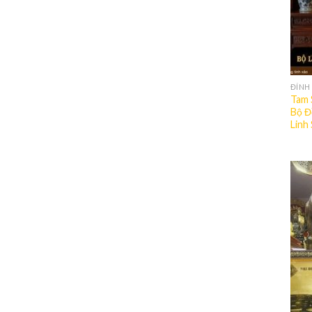
ĐỈNH
Tam 
Bộ Đ
Linh