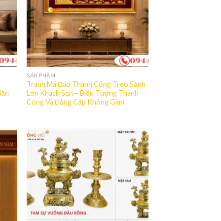
SẢN PHẨM
Tranh Mã Đáo Thành Công Treo Sảnh
Mắn
Lớn Khách Sạn – Biểu Tượng Thành
Công Và Đẳng Cấp Không Gian