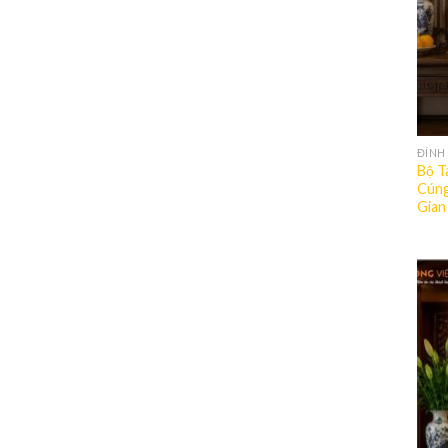
ĐỈNH
Bộ T
Cúng
Gian