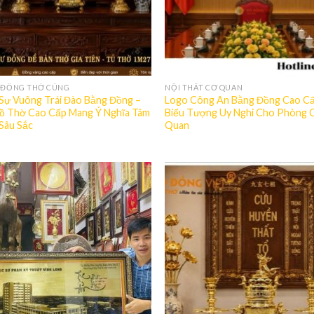
 ĐỒNG THỜ CÚNG
NỘI THẤT CƠ QUAN
Sự Vuông Trái Đào Bằng Đồng –
Logo Công An Bằng Đồng Cao Cấ
ồ Thờ Cao Cấp Mang Ý Nghĩa Tâm
Biểu Tượng Uy Nghi Cho Phòng 
 Sâu Sắc
Quan