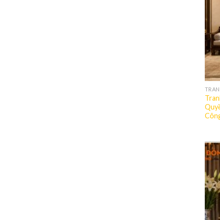
TRAN
Tran
Quyề
Côn