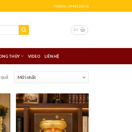
Hotline : 0944518556
0
₫
ONG THỦY
VIDEO
LIÊN HỆ
 quả