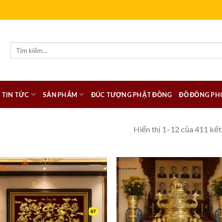
Tìm
kiếm:
TIN TỨC
SẢN PHẨM
ĐÚC TƯỢNG PHẬT ĐỒNG
ĐỒ ĐỒNG PH
Hiển thị 1–12 của 411 kết