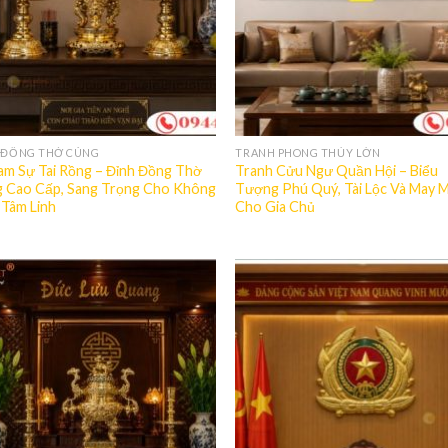
 ĐỒNG THỜ CÚNG
TRANH PHONG THỦY LỚN
am Sự Tai Rồng – Đỉnh Đồng Thờ
Tranh Cửu Ngư Quần Hội – Biểu
 Cao Cấp, Sang Trọng Cho Không
Tượng Phú Quý, Tài Lộc Và May 
 Tâm Linh
Cho Gia Chủ