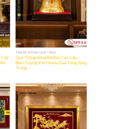
TRỐNG ĐỒNG QUÀ TẶNG
o Cấp
Quả Trống Đồng Để Bàn Cao Cấp –
iêm
Biểu Tượng Văn Hóa & Quà Tặng Sang
Trọng