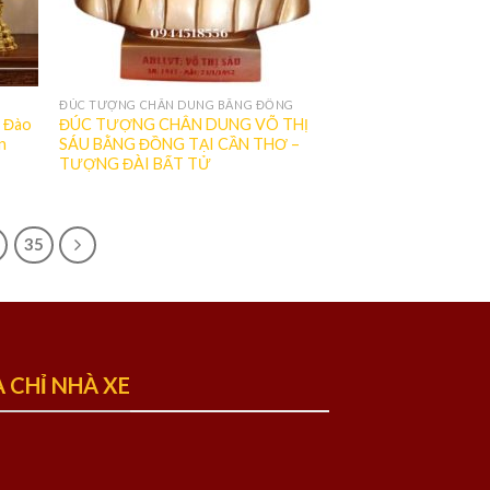
ĐÚC TƯỢNG CHÂN DUNG BẰNG ĐỒNG
i Đào
ĐÚC TƯỢNG CHÂN DUNG VÕ THỊ
n
SÁU BẰNG ĐỒNG TẠI CẦN THƠ –
TƯỢNG ĐÀI BẤT TỬ
35
A CHỈ NHÀ XE