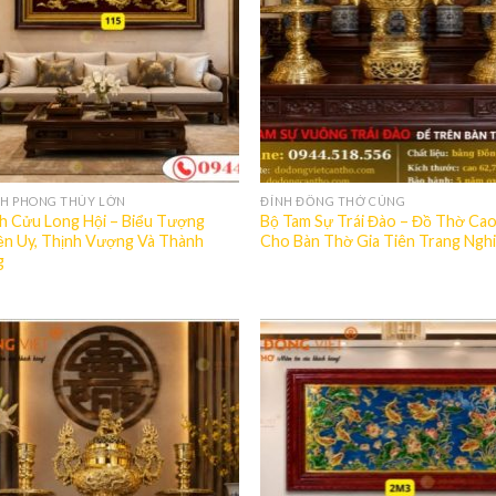
H PHONG THỦY LỚN
ĐỈNH ĐỒNG THỜ CÚNG
h Cửu Long Hội – Biểu Tượng
Bộ Tam Sự Trái Đào – Đồ Thờ Ca
n Uy, Thịnh Vượng Và Thành
Cho Bàn Thờ Gia Tiên Trang Ngh
g