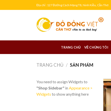
Skip
Địa chỉ : 127 Đường Cách Mạng T8, Ninh Kiều, Cần Thơ.
to
content
TRANG CHỦ
VỀ CHÚNG TÔI
TRANG CHỦ
/
SẢN PHẨM
You need to assign Widgets to
"Shop Sidebar"
in
Appearance >
Widgets
to show anything here