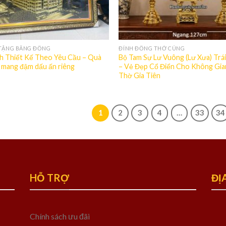
TẶNG BẰNG ĐỒNG
ĐỈNH ĐỒNG THỜ CÚNG
h Thiết Kế Theo Yêu Cầu – Quà
Bộ Tam Sự Lư Vuông (Lư Xưa) Trá
 mang đậm dấu ấn riêng
– Vẻ Đẹp Cổ Điển Cho Không Gia
Thờ Gia Tiên
1
2
3
4
…
33
34
HỖ TRỢ
ĐỊ
Chính sách ưu đãi