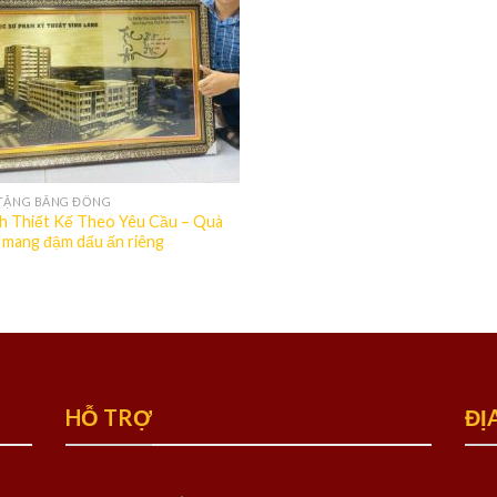
TẶNG BẰNG ĐỒNG
h Thiết Kế Theo Yêu Cầu – Quà
 mang đậm dấu ấn riêng
HỖ TRỢ
ĐỊ