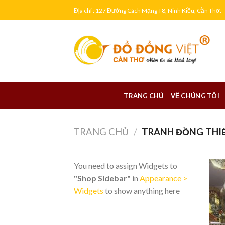
Skip
Địa chỉ : 127 Đường Cách Mạng T8, Ninh Kiều, Cần Thơ.
to
content
TRANG CHỦ
VỀ CHÚNG TÔI
TRANG CHỦ
/
TRANH ĐỒNG THIẾ
You need to assign Widgets to
"Shop Sidebar"
in
Appearance >
Widgets
to show anything here