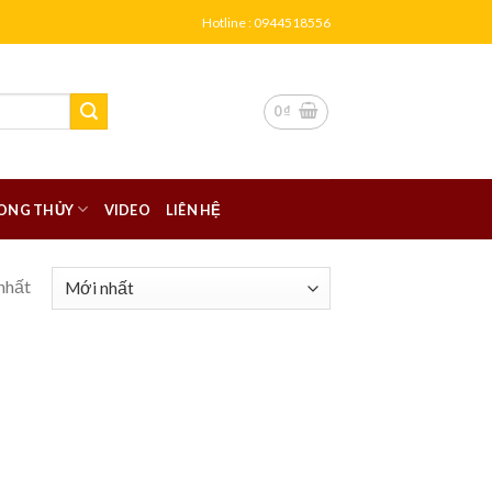
Hotline : 0944518556
0
₫
ONG THỦY
VIDEO
LIÊN HỆ
nhất