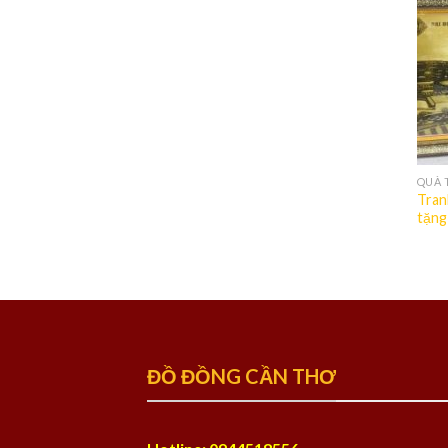
QUÀ 
Tran
tặng
ĐỒ ĐỒNG CẦN THƠ