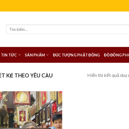
Tìm
kiếm:
TIN TỨC
SẢN PHẨM
ĐÚC TƯỢNG PHẬT ĐỒNG
ĐỒ ĐỒNG PH
Hiển thị kết quả duy 
T KẾ THEO YÊU CẦU