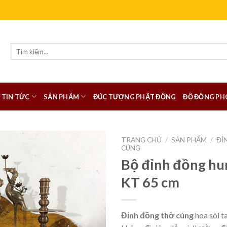
Tìm
kiếm:
TIN TỨC
SẢN PHẨM
ĐÚC TƯỢNG PHẬT ĐỒNG
ĐỒ ĐỒNG PH
TRANG CHỦ
/
SẢN PHẨM
/
ĐỈ
CÚNG
Bộ đỉnh đồng hu
KT 65 cm
Đỉnh đồng thờ cúng
hoa sòi 