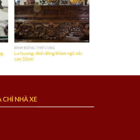
ĐỈNH ĐỒNG THỜ CÚNG
ng
Lư hương, đỉnh đồng khảm ngũ sắc
cao 50cm
A CHỈ NHÀ XE