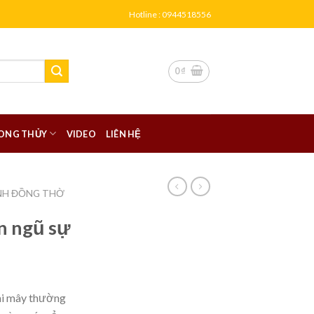
Hotline : 0944518556
0
₫
ONG THỦY
VIDEO
LIÊN HỆ
NH ĐỒNG THỜ
n ngũ sự
tai mây thường