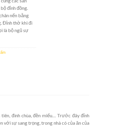
 cùng các sản
 bộ đỉnh đồng.
 chân nến bằng
. Đỉnh thờ khi đi
ọi là bộ ngũ sự
hẩm
a tiên, đình chùa, đền miếu… Trước đây đỉnh
n với sự sang trọng, trong nhà có của ăn của