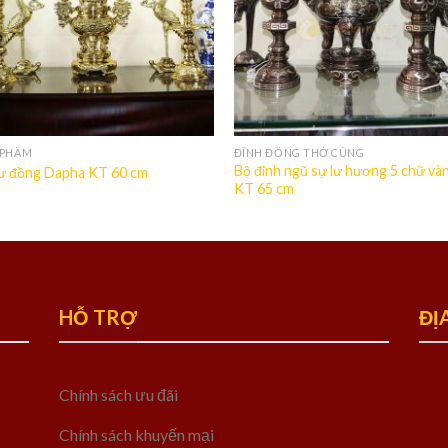
 PHẨM
ĐỈNH ĐỒNG THỜ CÚNG
Bộ đỉnh ngũ sự lư hương 5 chữ và
lư đồng Dapha KT 60 cm
KT 65 cm
HỖ TRỢ
ĐỊ
Chính sách ưu đãi
Chính sách khuyến mại