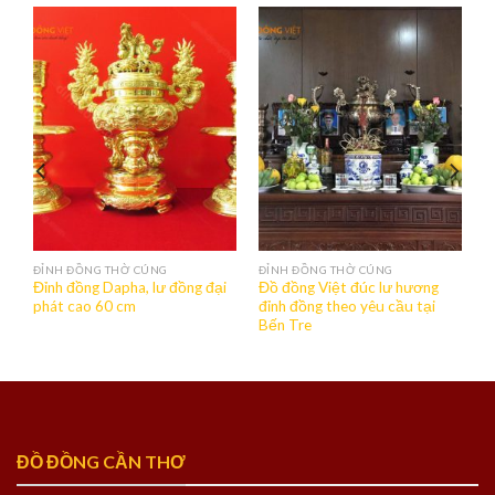
ĐỈNH ĐỒNG THỜ CÚNG
ĐỈNH ĐỒNG THỜ CÚNG
ất
Đỉnh đồng Dapha, lư đồng đại
Đồ đồng Việt đúc lư hương
phát cao 60 cm
đỉnh đồng theo yêu cầu tại
Bến Tre
ĐỒ ĐỒNG CẦN THƠ