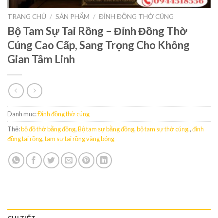
TRANG CHỦ
/
SẢN PHẨM
/
ĐỈNH ĐỒNG THỜ CÚNG
Bộ Tam Sự Tai Rồng – Đỉnh Đồng Thờ
Cúng Cao Cấp, Sang Trọng Cho Không
Gian Tâm Linh
Danh mục:
Đỉnh đồng thờ cúng
Thẻ:
bộ đồ thờ bằng đồng
,
Bộ tam sự bằng đồng
,
bộ tam sự thờ cúng.
,
đỉnh
đồng tai rồng
,
tam sự tai rồng vàng bóng