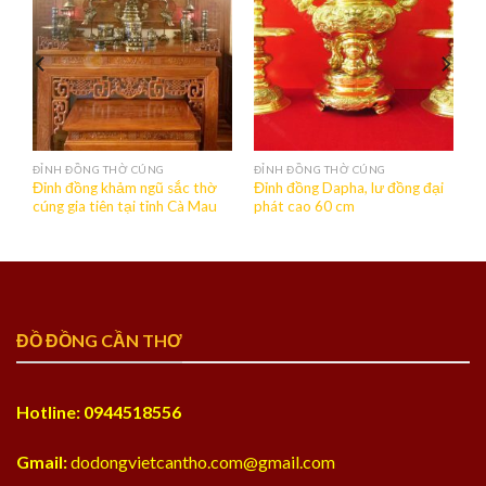
ĐỈNH ĐỒNG THỜ CÚNG
ĐỈNH ĐỒNG THỜ CÚNG
gũ
Đỉnh đồng khảm ngũ sắc thờ
Đỉnh đồng Dapha, lư đồng đại
cúng gia tiên tại tỉnh Cà Mau
phát cao 60 cm
ĐỒ ĐỒNG CẦN THƠ
Hotline: 0944518556
Gmail:
dodongvietcantho.com@gmail.com