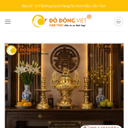
Skip
Địa chỉ : 127 Đường Cách Mạng T8, Ninh Kiều, Cần Thơ.
to
content