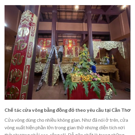
Chế tác cửa võng bằng đồng đỏ theo yêu cầu tại Cần Thơ
Cửa võng dùng cho nhiều không gian. Như đã nói ở trên, cửa
võng xuất hiện phần lớn trong gian thờ nhưng diện tích nơi
thờ phượng phải cao, rộng rãi. Dễ gặp nhất là trong những