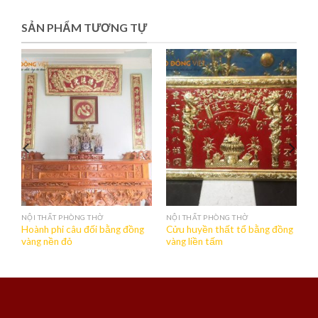
SẢN PHẨM TƯƠNG TỰ
NỘI THẤT PHÒNG THỜ
NỘI THẤT PHÒNG THỜ
Hoành phi câu đối bằng đồng
Cửu huyền thất tổ bằng đồng
vàng nền đỏ
vàng liền tấm