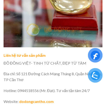
Liên hệ tư vấn sản phẩm
ĐỒ ĐỒNG VIỆT- TINH TỪ CHẤT, ĐẸP TỪ TÂM
Địa chỉ: Số 121 Đường Cách Mạng Tháng 8, Quận Ninh Kiều,
TP Cần Thơ
Hotline: 0944518556 (Mr. Đạt). Tư vấn tận tâm 24/7
Website:
dodongcantho.com