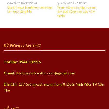
QUÀ TẶNG BẰNG ĐỒNG
QUÀ TẶNG BẰNG ĐỒNG
Địa chỉ mua tranh hoa sen vàng
Tranh vàng cá chép hoa sen
Vu
làm quà tặng Mẹ
làm quà tặng cao cấp và ý
nghĩa
ĐỒ ĐỒNG CẦN THƠ
Hotline: 0944518556
Gmail:
dodongvietcantho.com@gmail.com
Địa Chỉ:
127 đường cách mạng tháng 8, Quận Ninh Kiều, TP Cần
Thơ
HỖ TRỢ