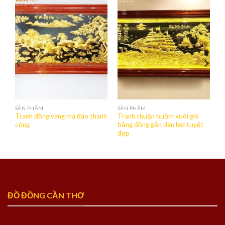
SẢN PHẨM
SẢN PHẨM
Tranh đồng vàng mã đáo thành
Tranh thuận buồm xuôi gió
công
bằng đồng gắn đèn led tuyệt
đẹp
ĐỒ ĐỒNG CẦN THƠ