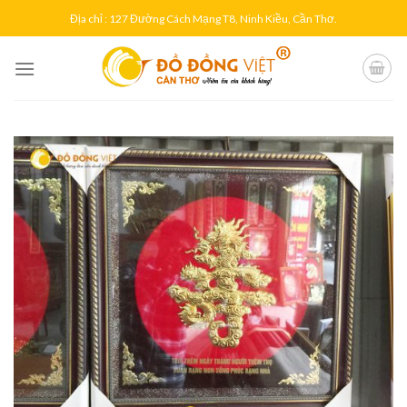
Skip
Địa chỉ : 127 Đường Cách Mạng T8, Ninh Kiều, Cần Thơ.
to
content