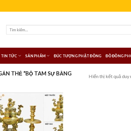
Tìm
kiếm:
TIN TỨC
SẢN PHẨM
ĐÚC TƯỢNG PHẬT ĐỒNG
ĐỒ ĐỒNG PH
ẮN THẺ “BỘ TAM SỰ BẰNG
Hiển thị kết quả duy 