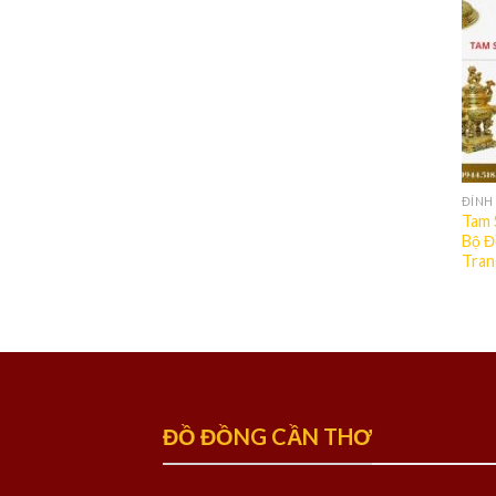
ĐỈNH
Tam 
Bộ Đ
Tran
ĐỒ ĐỒNG CẦN THƠ