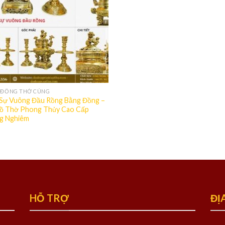
 ĐỒNG THỜ CÚNG
Sự Vuông Đầu Rồng Bằng Đồng –
ồ Thờ Phong Thủy Cao Cấp
g Nghiêm
HỖ TRỢ
ĐỊ