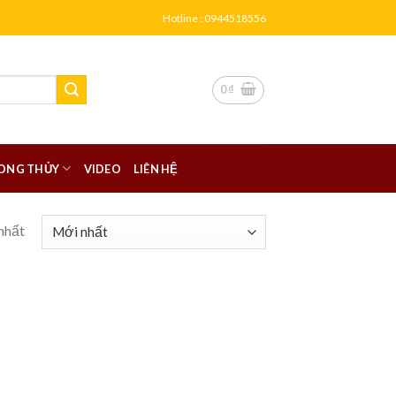
Hotline : 0944518556
0
₫
ONG THỦY
VIDEO
LIÊN HỆ
nhất