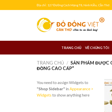
Skip
Địa chỉ : 127 Đường Cách Mạng T8, Ninh Kiều, Cần Thơ.
to
content
TRANG CHỦ
VỀ CHÚNG TÔI
TRANG CHỦ
/
SẢN PHẨM ĐƯỢC G
ĐỒNG CAO CẤP”
You need to assign Widgets to
"Shop Sidebar"
in
Appearance >
Widgets
to show anything here