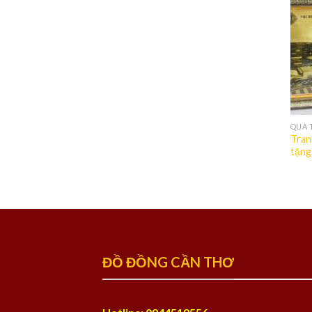
QUÀ 
Tran
tặng
ĐỒ ĐỒNG CẦN THƠ