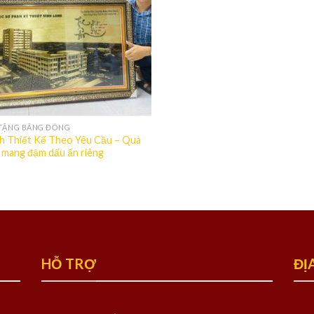
TẶNG BẰNG ĐỒNG
h Thiết Kế Theo Yêu Cầu – Quà
 mang đậm dấu ấn riêng
HỖ TRỢ
ĐỊ