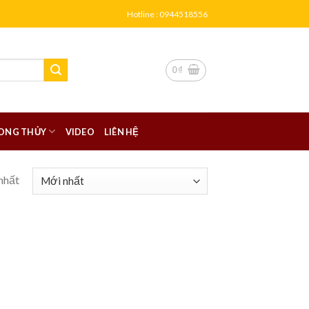
Hotline : 0944518556
0
₫
ONG THỦY
VIDEO
LIÊN HỆ
nhất