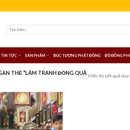
Tìm
kiếm:
TIN TỨC
SẢN PHẨM
ĐÚC TƯỢNG PHẬT ĐỒNG
ĐỒ ĐỒNG PH
GẮN THẺ “LÀM TRANH ĐỒNG QUÀ
Hiển thị kết quả duy 