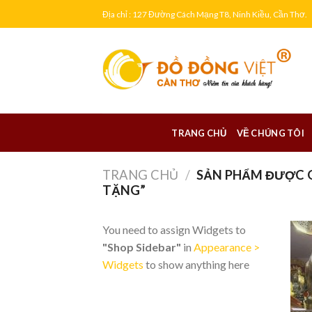
Skip
Địa chỉ : 127 Đường Cách Mạng T8, Ninh Kiều, Cần Thơ.
to
content
TRANG CHỦ
VỀ CHÚNG TÔI
TRANG CHỦ
/
SẢN PHẨM ĐƯỢC 
TẶNG”
You need to assign Widgets to
"Shop Sidebar"
in
Appearance >
Widgets
to show anything here