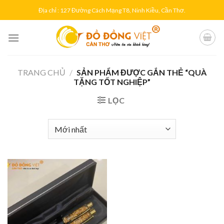
Skip
Địa chỉ : 127 Đường Cách Mạng T8, Ninh Kiều, Cần Thơ.
to
content
TRANG CHỦ
/
SẢN PHẨM ĐƯỢC GẮN THẺ “QUÀ
TẶNG TỐT NGHIỆP”
LỌC