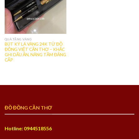
QUÀ TẶNG VÀNG
BÚT KÝ LÁ VÀNG 24K TỪ ĐỒ
ĐỒNG VIỆT CẦN THƠ – KHẮC
GHI DẤU ẤN, NÂNG TẦM ĐẲNG
CẤP
ĐỒ ĐỒNG CẦN THƠ
Hotline: 0944518556