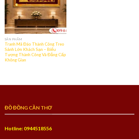
SẢN PHẨM
Tranh Mã Đáo Thành Công Treo
Sảnh Lớn Khách Sạn – Biểu
Tượng Thành Công Và Đẳng Cấp
Không Gian
ĐỒ ĐỒNG CẦN THƠ
Hotline: 0944518556