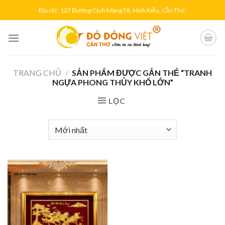
Skip
Địa chỉ : 127 Đường Cách Mạng T8, Ninh Kiều, Cần Thơ.
to
content
TRANG CHỦ
/
SẢN PHẨM ĐƯỢC GẮN THẺ “TRANH
NGỰA PHONG THỦY KHỔ LỚN”
LỌC