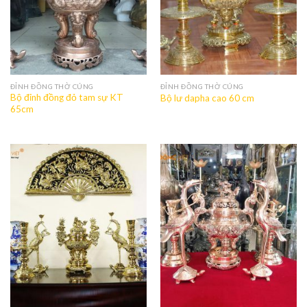
ĐỈNH ĐỒNG THỜ CÚNG
ĐỈNH ĐỒNG THỜ CÚNG
Bộ đỉnh đồng đỏ tam sự KT
Bộ lư dapha cao 60 cm
65cm