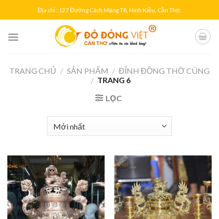
Skip
Địa chỉ : 127 Đường Cách Mạng T8, Ninh Kiều, Cần Thơ.
to
content
TRANG CHỦ
/
SẢN PHẨM
/
ĐỈNH ĐỒNG THỜ CÚNG
/
TRANG 6
LỌC