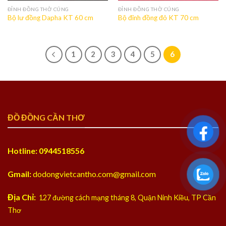
ĐỈNH ĐỒNG THỜ CÚNG
ĐỈNH ĐỒNG THỜ CÚNG
Bộ lư đồng Dapha KT 60 cm
Bộ đỉnh đồng đỏ KT 70 cm
1
2
3
4
5
6
ĐỒ ĐỒNG CẦN THƠ
Hotline: 0944518556
Gmail:
dodongvietcantho.com@gmail.com
Địa Chỉ:
127 đường cách mạng tháng 8, Quận Ninh Kiều, TP Cần
Thơ