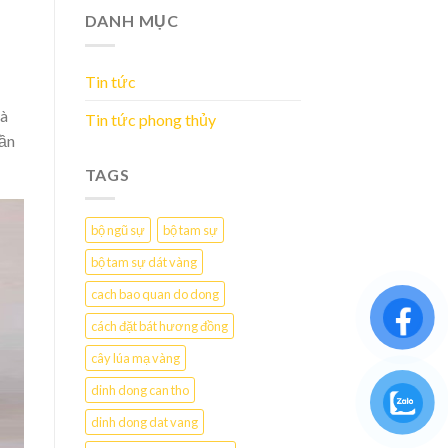
DANH MỤC
Tin tức
và
Tin tức phong thủy
hần
TAGS
bộ ngũ sự
bộ tam sự
bộ tam sự dát vàng
cach bao quan do dong
cách đặt bát hương đồng
cây lúa mạ vàng
dinh dong can tho
dinh dong dat vang