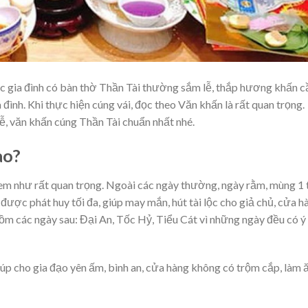
ác gia đình có bàn thờ Thần Tài thường sắm lễ, thắp hương khấn c
 đình. Khi thực hiện cúng vái, đọc theo Văn khấn là rất quan trọng.
lễ, văn khấn cúng Thần Tài chuẩn nhất nhé.
ào?
m như rất quan trọng. Ngoài các ngày thường, ngày rằm, mùng 1 
 được phát huy tối đa, giúp may mắn, hút tài lộc cho giả chủ, cửa h
ồm các ngày sau: Đại An, Tốc Hỷ, Tiểu Cát vì những ngày đều có ý
úp cho gia đạo yên ấm, bình an, cửa hàng không có trộm cắp, làm 