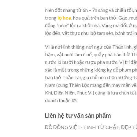
Nên đốt nhang từ 6h – 7h sáng và chiều tối
trong
lọ hoa
, hoa quả trên ban thờ. Gạo, muố
động “ném” lộc ra khỏi nhà. Vàng mã đốt ở 
lộc đến, vật thực như bộ tam sên, bánh trái 
Vì là nơi linh thiêng, nơi ngự của Thần linh,
bặm, vật nuôi làm ô uế, quậy phá bàn thờ T
nước lá bưởi hoặc rượu pha nước. Vị trí đặt b
xác là một trong những kiêng kỵ dễ phạm phải
bàn thờ Thần Tài, gia chủ nên chọn hướn
Nam (cung Thiên Lộc mang đến may mắn về tiê
Khí, Diên Niên, Phục Vị) cũng là lựa chọn tốt. 
doanh thuận lợi.
Liên hệ tư vấn sản phẩm
ĐỒ ĐỒNG VIỆT- TINH TỪ CHẤT, ĐẸP 