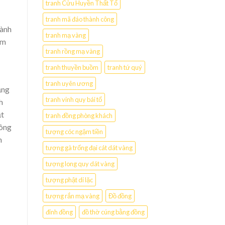
tranh Cửu Huyền Thất Tổ
tranh mã đáo thành công
hành
tranh mạ vàng
em
tranh rồng mạ vàng
tranh thuyền buồm
tranh tứ quý
tranh uyên ương
ằng
tranh vinh quy bái tổ
h
̣t
tranh đồng phòng khách
Đông
tượng cóc ngậm tiền
h
tượng gà trống đại cát dát vàng
tượng long quy dát vàng
tượng phật di lặc
tượng rắn mạ vàng
Đồ đồng
đỉnh đồng
đồ thờ cúng bằng đồng