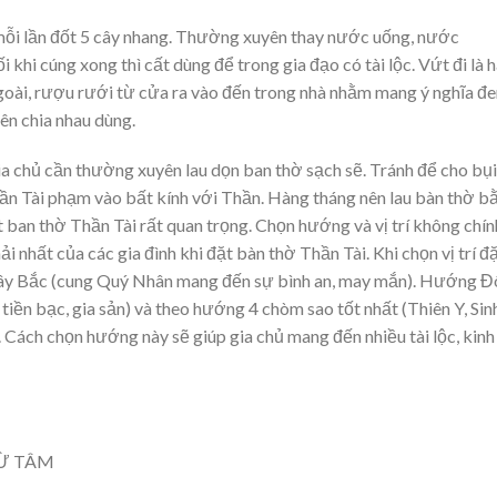
, mỗi lần đốt 5 cây nhang. Thường xuyên thay nước uống, nước
i khi cúng xong thì cất dùng để trong gia đạo có tài lộc. Vứt đi là 
ngoài, rượu rưới từ cửa ra vào đến trong nhà nhằm mang ý nghĩa đ
nên chia nhau dùng.
 gia chủ cần thường xuyên lau dọn ban thờ sạch sẽ. Tránh để cho bụi
hần Tài phạm vào bất kính với Thần. Hàng tháng nên lau bàn thờ b
an thờ Thần Tài rất quan trọng. Chọn hướng và vị trí không chín
 nhất của các gia đình khi đặt bàn thờ Thần Tài. Khi chọn vị trí đă
g Tây Bắc (cung Quý Nhân mang đến sự bình an, may mắn). Hướng 
̀n bạc, gia sản) và theo hướng 4 chòm sao tốt nhất (Thiên Y, Sin
Cách chọn hướng này sẽ giúp gia chủ mang đến nhiều tài lộc, kinh
TỪ TÂM