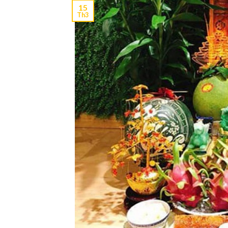
15
Th3