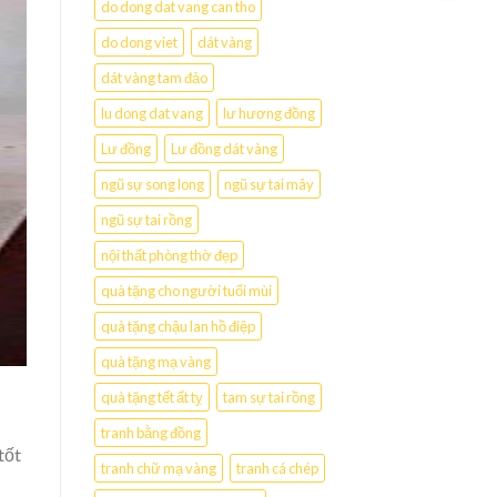
do dong dat vang can tho
do dong viet
dát vàng
dát vàng tam đảo
lu dong dat vang
lư hương đồng
Lư đồng
Lư đồng dát vàng
ngũ sự song long
ngũ sự tai mây
ngũ sự tai rồng
nội thất phòng thờ đẹp
quà tặng cho người tuổi mùi
quà tặng chậu lan hồ điệp
quà tặng mạ vàng
quà tặng tết ất tỵ
tam sự tai rồng
tranh bằng đồng
tốt
tranh chữ mạ vàng
tranh cá chép