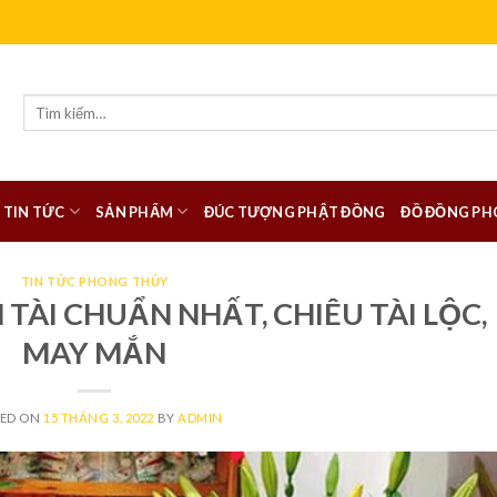
Tìm
kiếm:
TIN TỨC
SẢN PHẨM
ĐÚC TƯỢNG PHẬT ĐỒNG
ĐỒ ĐỒNG PH
TIN TỨC PHONG THỦY
TÀI CHUẨN NHẤT, CHIÊU TÀI LỘC,
MAY MẮN
TED ON
15 THÁNG 3, 2022
BY
ADMIN