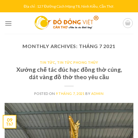
Skip
Địa chỉ : 127 Đường Cách Mạng T8, Ninh Kiều, Cần Thơ.
to
content
MONTHLY ARCHIVES:
THÁNG 7 2021
TIN TỨC
,
TIN TỨC PHONG THỦY
Xưởng chế tác đúc hạc đồng thờ cúng,
dát vàng đồ thờ theo yêu cầu
POSTED ON
9 THÁNG 7, 2021
BY
ADMIN
09
Th7