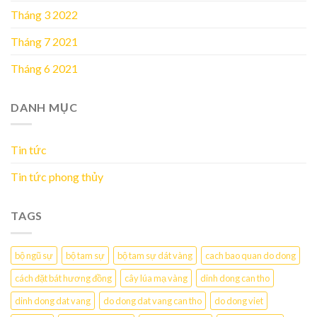
Tháng 3 2022
Tháng 7 2021
Tháng 6 2021
DANH MỤC
Tin tức
Tin tức phong thủy
TAGS
bộ ngũ sự
bộ tam sự
bộ tam sự dát vàng
cach bao quan do dong
cách đặt bát hương đồng
cây lúa mạ vàng
dinh dong can tho
dinh dong dat vang
do dong dat vang can tho
do dong viet