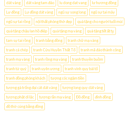
dát vàng
dát vàng tam đảo
lu dong dat vang
lư hương đồng
Lư đồng
Lư đồng dát vàng
ngũ sự song long
ngũ sự tai mây
ngũ sự tai rồng
nội thất phòng thờ đẹp
quà tặng cho người tuổi mùi
quà tặng chậu lan hồ điệp
quà tặng mạ vàng
quà tặng tết ất tỵ
tam sự tai rồng
tranh bằng đồng
tranh chữ mạ vàng
tranh cá chép
tranh Cửu Huyền Thất Tổ
tranh mã đáo thành công
tranh mạ vàng
tranh rồng mạ vàng
tranh thuyền buồm
tranh tứ quý
tranh uyên ương
tranh vinh quy bái tổ
tranh đồng phòng khách
tượng cóc ngậm tiền
tượng gà trống đại cát dát vàng
tượng long quy dát vàng
tượng phật di lặc
tượng rắn mạ vàng
Đồ đồng
đỉnh đồng
đồ thờ cúng bằng đồng