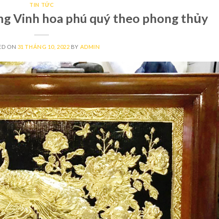
TIN TỨC
ông Vinh hoa phú quý theo phong thủy
ED ON
31 THÁNG 10, 2022
BY
ADMIN