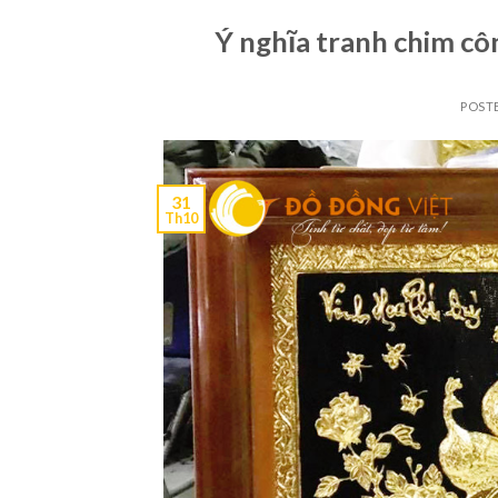
Ý nghĩa tranh chim c
POST
31
Th10