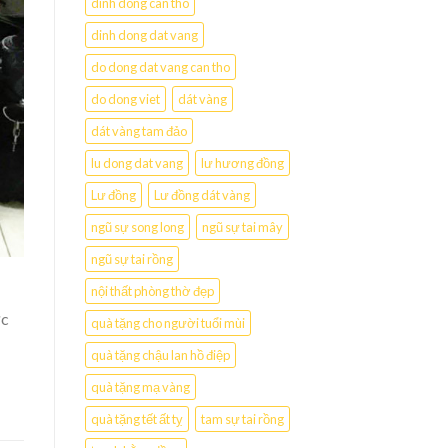
dinh dong can tho
dinh dong dat vang
do dong dat vang can tho
do dong viet
dát vàng
dát vàng tam đảo
lu dong dat vang
lư hương đồng
Lư đồng
Lư đồng dát vàng
ngũ sự song long
ngũ sự tai mây
ngũ sự tai rồng
nội thất phòng thờ đẹp
ức
quà tặng cho người tuổi mùi
quà tặng chậu lan hồ điệp
quà tặng mạ vàng
quà tặng tết ất tỵ
tam sự tai rồng