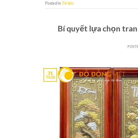
Posted in
Tin tức
Bí quyết lựa chọn tra
POST
31
Th10