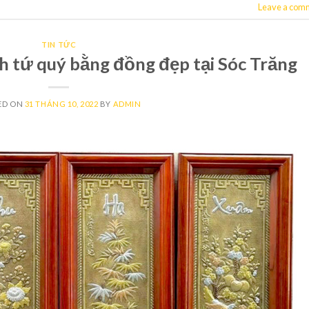
Leave a com
TIN TỨC
nh tứ quý bằng đồng đẹp tại Sóc Trăng
ED ON
31 THÁNG 10, 2022
BY
ADMIN