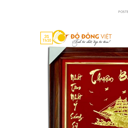
POST
31
Th10