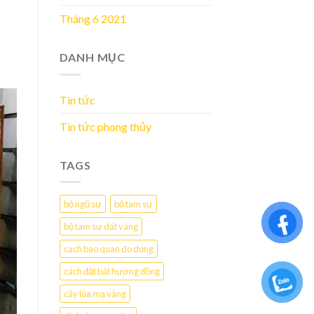
Tháng 6 2021
DANH MỤC
Tin tức
Tin tức phong thủy
TAGS
bộ ngũ sự
bộ tam sự
bộ tam sự dát vàng
cach bao quan do dong
cách đặt bát hương đồng
cây lúa mạ vàng