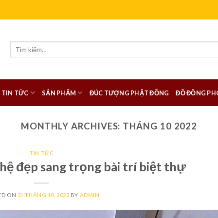
Tìm
kiếm:
TIN TỨC
SẢN PHẨM
ĐÚC TƯỢNG PHẬT ĐỒNG
ĐỒ ĐỒNG PH
MONTHLY ARCHIVES:
THÁNG 10 2022
TIN TỨC
ệ đẹp sang trọng bài trí biệt thự
ED ON
31 THÁNG 10, 2022
BY
ADMIN