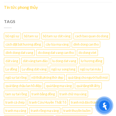
Tin tức phong thủy
TAGS
bộ ngũ sự
bộ tam sự
bộ tam sự dát vàng
cach bao quan do dong
cách đặt bát hương đồng
cây lúa mạ vàng
dinh dong can tho
dinh dong dat vang
do dong dat vang can tho
do dong viet
dát vàng
dát vàng tam đảo
lu dong dat vang
lư hương đồng
Lư đồng
Lư đồng dát vàng
ngũ sự song long
ngũ sự tai mây
ngũ sự tai rồng
nội thất phòng thờ đẹp
quà tặng cho người tuổi mùi
quà tặng chậu lan hồ điệp
quà tặng mạ vàng
quà tặng tết ất tỵ
tam sự tai rồng
tranh bằng đồng
tranh chữ mạ vàng
tranh cá chép
tranh Cửu Huyền Thất Tổ
tranh mã đáo thành công
tranh mạ vàng
tranh rồng mạ vàng
tranh thuyền buồm