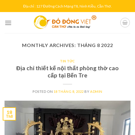
Skip
Địa chỉ : 127 Đường Cách Mạng T8, Ninh Kiều, Cần Thơ.
to
content
MONTHLY ARCHIVES:
THÁNG 8 2022
TIN TỨC
Địa chỉ thiết kế nội thất phòng thờ cao
cấp tại Bến Tre
POSTED ON
18 THÁNG 8, 2022
BY
ADMIN
18
Th8