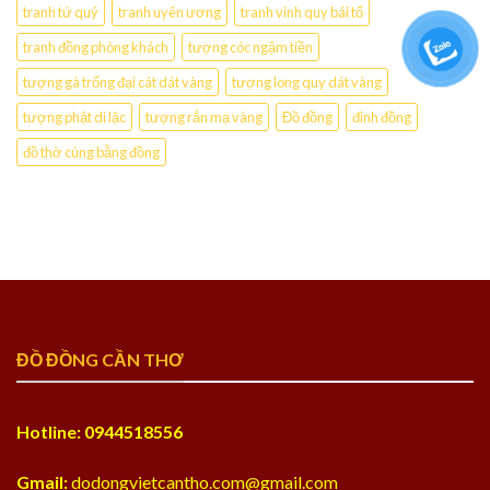
tranh tứ quý
tranh uyên ương
tranh vinh quy bái tổ
tranh đồng phòng khách
tượng cóc ngậm tiền
tượng gà trống đại cát dát vàng
tượng long quy dát vàng
tượng phật di lặc
tượng rắn mạ vàng
Đồ đồng
đỉnh đồng
đồ thờ cúng bằng đồng
ĐỒ ĐỒNG CẦN THƠ
Hotline: 0944518556
Gmail:
dodongvietcantho.com@gmail.com