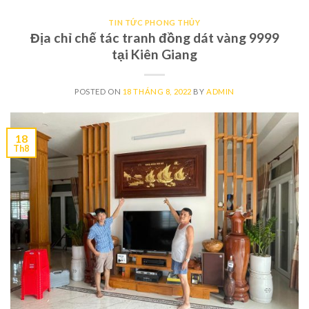
TIN TỨC PHONG THỦY
Địa chỉ chế tác tranh đồng dát vàng 9999
tại Kiên Giang
POSTED ON
18 THÁNG 8, 2022
BY
ADMIN
18
Th8