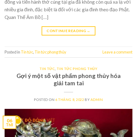
đồng và tiến hành thờ cúng tại gia đã không còn quá xa lạ với
nhiều gia đình, đặc biệt là đối với các gia đình theo đạo Phật.
Quan Thế Âm Bồ […]
CONTINUE READING
→
Posted in
Tin tức
,
Tin tức phong thủy
Leave a comment
TIN TỨC
,
TIN TỨC PHONG THỦY
Gợi ý một số vật phẩm phong thủy hóa
giải tam tai
POSTED ON
6 THÁNG 8, 2022
BY
ADMIN
06
Th8