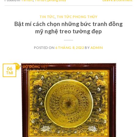
TIN TỨC
,
TIN TỨC PHONG THỦY
Bật mí cách chọn những bức tranh đồng
mỹ nghệ treo tường đẹp
POSTED ON
6 THÁNG 8, 2022
BY
ADMIN
06
Th8