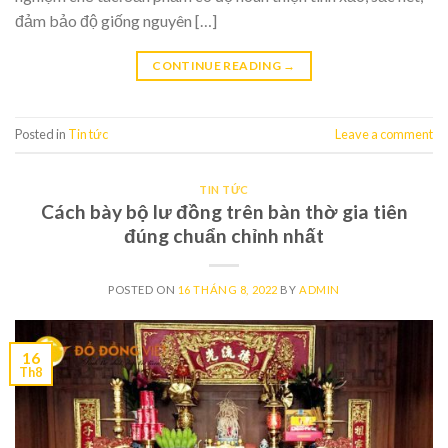
đảm bảo độ giống nguyên […]
CONTINUE READING
→
Posted in
Tin tức
Leave a comment
TIN TỨC
Cách bày bộ lư đồng trên bàn thờ gia tiên
đúng chuẩn chỉnh nhất
POSTED ON
16 THÁNG 8, 2022
BY
ADMIN
16
Th8