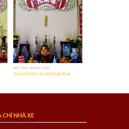
NỘI THẤT PHÒNG THỜ
Giá cuốn thư câu đối bằng đồng
A CHỈ NHÀ XE