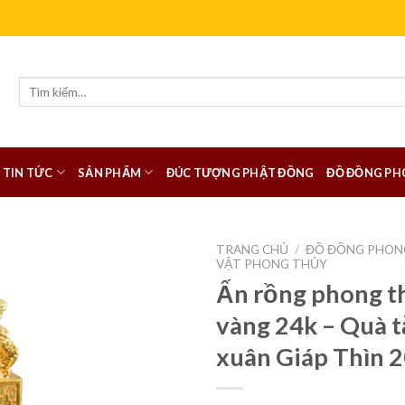
Tìm
kiếm:
TIN TỨC
SẢN PHẨM
ĐÚC TƯỢNG PHẬT ĐỒNG
ĐỒ ĐỒNG PH
TRANG CHỦ
/
ĐỒ ĐỒNG PHON
VẬT PHONG THỦY
Ấn rồng phong t
vàng 24k – Quà 
xuân Giáp Thìn 