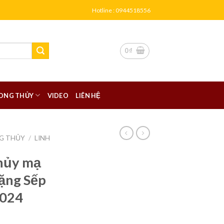
Hotline : 0944518556
0
₫
ONG THỦY
VIDEO
LIÊN HỆ
G THỦY
/
LINH
hủy mạ
tặng Sếp
2024