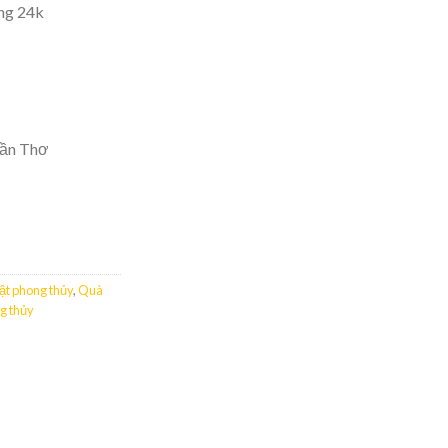
ng 24k
Cần Thơ
vật phong thủy
,
Quà
g thủy