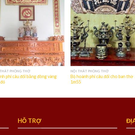
 THẤT PHÒNG THỜ
NỘI THẤT PHÒNG THỜ
nh phi câu đối bằng đồng vàng
Bộ hoành phi câu đối cho ban thờ
 đỏ
1m55
HỖ TRỢ
ĐỊ