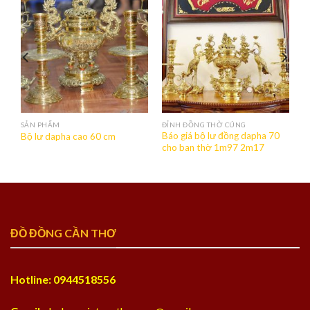
SẢN PHẨM
ĐỈNH ĐỒNG THỜ CÚNG
T
Báo giá bộ lư đồng dapha 70
Bộ lư dapha cao 60 cm
cho ban thờ 1m97 2m17
ĐỒ ĐỒNG CẦN THƠ
Hotline: 0944518556