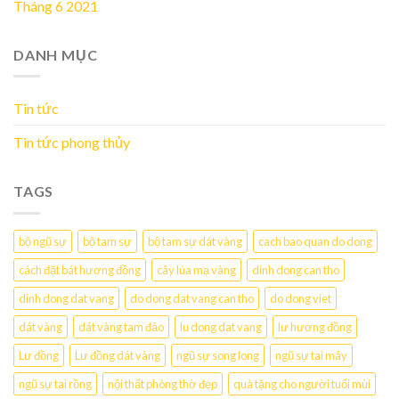
Tháng 6 2021
DANH MỤC
Tin tức
Tin tức phong thủy
TAGS
bộ ngũ sự
bộ tam sự
bộ tam sự dát vàng
cach bao quan do dong
cách đặt bát hương đồng
cây lúa mạ vàng
dinh dong can tho
dinh dong dat vang
do dong dat vang can tho
do dong viet
dát vàng
dát vàng tam đảo
lu dong dat vang
lư hương đồng
Lư đồng
Lư đồng dát vàng
ngũ sự song long
ngũ sự tai mây
ngũ sự tai rồng
nội thất phòng thờ đẹp
quà tặng cho người tuổi mùi