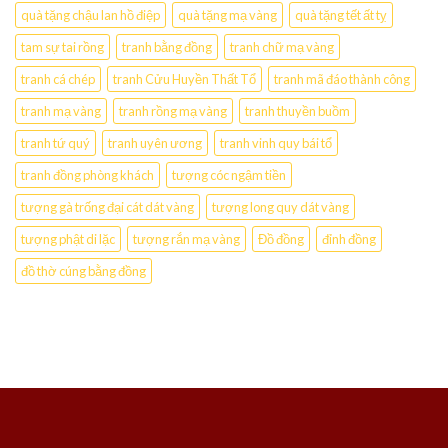
quà tặng chậu lan hồ điệp
quà tặng mạ vàng
quà tặng tết ất tỵ
tam sự tai rồng
tranh bằng đồng
tranh chữ mạ vàng
tranh cá chép
tranh Cửu Huyền Thất Tổ
tranh mã đáo thành công
tranh mạ vàng
tranh rồng mạ vàng
tranh thuyền buồm
tranh tứ quý
tranh uyên ương
tranh vinh quy bái tổ
tranh đồng phòng khách
tượng cóc ngậm tiền
tượng gà trống đại cát dát vàng
tượng long quy dát vàng
tượng phật di lặc
tượng rắn mạ vàng
Đồ đồng
đỉnh đồng
đồ thờ cúng bằng đồng