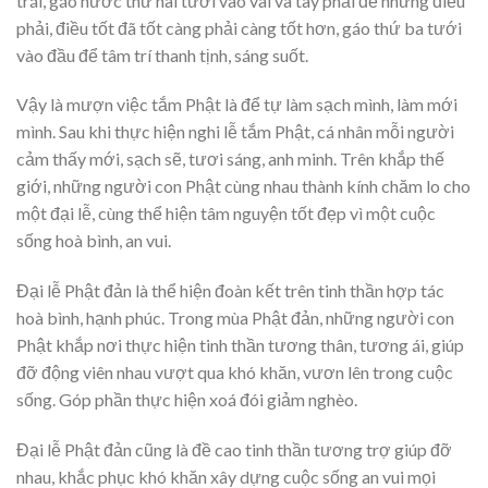
trái, gáo nước thứ hai tưới vào vai và tay phải để những điều
phải, điều tốt đã tốt càng phải càng tốt hơn, gáo thứ ba tưới
vào đầu để tâm trí thanh tịnh, sáng suốt.
Vậy là mượn việc tắm Phật là để tự làm sạch mình, làm mới
mình. Sau khi thực hiện nghi lễ tắm Phật, cá nhân mỗi người
cảm thấy mới, sạch sẽ, tươi sáng, anh minh. Trên khắp thế
giới, những người con Phật cùng nhau thành kính chăm lo cho
một đại lễ, cùng thể hiện tâm nguyện tốt đẹp vì một cuộc
sống hoà bình, an vui.
Đại lễ Phật đản là thể hiện đoàn kết trên tinh thần hợp tác
hoà bình, hạnh phúc. Trong mùa Phật đản, những người con
Phật khắp nơi thực hiện tinh thần tương thân, tương ái, giúp
đỡ động viên nhau vượt qua khó khăn, vươn lên trong cuộc
sống. Góp phần thực hiện xoá đói giảm nghèo.
Đại lễ Phật đản cũng là đề cao tinh thần tương trợ giúp đỡ
nhau, khắc phục khó khăn xây dựng cuộc sống an vui mọi