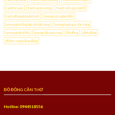
tranh tứ quý
tranh uyên ương
tranh vinh quy bái tổ
tranh đồng phòng khách
tượng cóc ngậm tiền
tượng gà trống đại cát dát vàng
tượng long quy dát vàng
tượng phật di lặc
tượng rắn mạ vàng
Đồ đồng
đỉnh đồng
đồ thờ cúng bằng đồng
ĐỒ ĐỒNG CẦN THƠ
Hotline: 0944518556