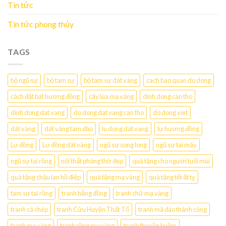
Tin tức
Tin tức phong thủy
TAGS
bộ ngũ sự
bộ tam sự
bộ tam sự dát vàng
cach bao quan do dong
cách đặt bát hương đồng
cây lúa mạ vàng
dinh dong can tho
dinh dong dat vang
do dong dat vang can tho
do dong viet
dát vàng
dát vàng tam đảo
lu dong dat vang
lư hương đồng
Lư đồng
Lư đồng dát vàng
ngũ sự song long
ngũ sự tai mây
ngũ sự tai rồng
nội thất phòng thờ đẹp
quà tặng cho người tuổi mùi
quà tặng chậu lan hồ điệp
quà tặng mạ vàng
quà tặng tết ất tỵ
tam sự tai rồng
tranh bằng đồng
tranh chữ mạ vàng
tranh cá chép
tranh Cửu Huyền Thất Tổ
tranh mã đáo thành công
tranh mạ vàng
tranh rồng mạ vàng
tranh thuyền buồm