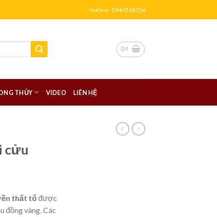
Hotline : 0944518556
0
₫
ONG THỦY
VIDEO
LIÊN HỆ
i cửu
ền thất tổ
được
ệu đồng vàng. Các