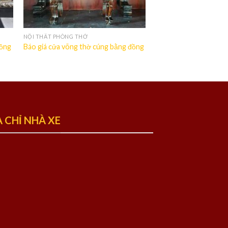
NỘI THẤT PHÒNG THỜ
đồng
Báo giá cửa võng thờ cúng bằng đồng
A CHỈ NHÀ XE