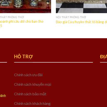
 THẤT PHÒNG THỜ
NỘI THẤT PHÒNG THỜ
oành phi câu đối cho ban thờ
Báo giá Cửu huyền thất tổ bằng 
55
HỖ TRỢ
ĐỊ
Chính sách ưu đãi
Chính sách khuyến mại
Chính sách bảo mật
Ninh
Chính sách khách hàng