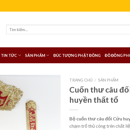
Tìm
kiếm:
TIN TỨC
SẢN PHẨM
ĐÚC TƯỢNG PHẬT ĐỒNG
ĐỒ ĐỒNG PH
TRANG CHỦ
/
SẢN PHẨM
Cuốn thư câu đố
huyền thất tổ
Bộ cuốn thư câu đối Cửu huy
chạm trổ thủ công trên chất li