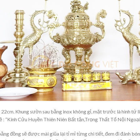
22cm. Khung sườn sau bằng inox không gỉ, mặt trước là hình tứ linh
i đề : “Kính Cửu Huyền Thiên Niên Bất tận,Trọng Thất Tổ Nội Ngo
bằng đồng sẽ được mài giũa lại tỉ mỉ từng chi tiết, đem đi đánh b