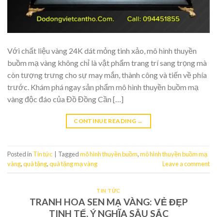
Với chất liệu vàng 24K dát mỏng tinh xảo, mô hình thuyền
buồm mạ vàng không chỉ là vật phẩm trang trí sang trọng mà
còn tượng trưng cho sự may mắn, thành công và tiến về phía
trước. Khám phá ngay sản phẩm mô hình thuyền buồm mạ
vàng độc đáo của Đồ Đồng Cần […]
CONTINUE READING
→
Posted in
Tin tức
|
Tagged
mô hình thuyền buồm
,
mô hình thuyền buồm mạ
vàng
,
quà tặng
,
quà tặng mạ vàng
Leave a comment
TIN TỨC
TRANH HOA SEN MẠ VÀNG: VẺ ĐẸP
TINH TẾ, Ý NGHĨA SÂU SẮC