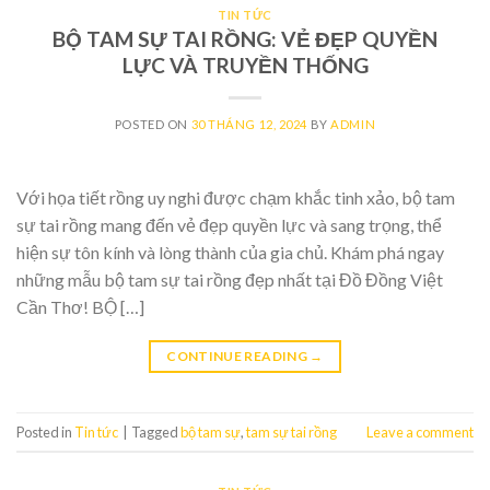
TIN TỨC
BỘ TAM SỰ TAI RỒNG: VẺ ĐẸP QUYỀN
LỰC VÀ TRUYỀN THỐNG
POSTED ON
30 THÁNG 12, 2024
BY
ADMIN
Với họa tiết rồng uy nghi được chạm khắc tinh xảo, bộ tam
sự tai rồng mang đến vẻ đẹp quyền lực và sang trọng, thể
hiện sự tôn kính và lòng thành của gia chủ. Khám phá ngay
những mẫu bộ tam sự tai rồng đẹp nhất tại Đồ Đồng Việt
Cần Thơ! BỘ […]
CONTINUE READING
→
Posted in
Tin tức
|
Tagged
bộ tam sự
,
tam sự tai rồng
Leave a comment