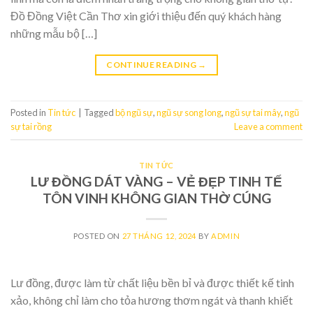
Đồ Đồng Việt Cần Thơ xin giới thiệu đến quý khách hàng
những mẫu bộ […]
CONTINUE READING
→
Posted in
Tin tức
|
Tagged
bộ ngũ sự
,
ngũ sự song long
,
ngũ sự tai mây
,
ngũ
sự tai rồng
Leave a comment
TIN TỨC
LƯ ĐỒNG DÁT VÀNG – VẺ ĐẸP TINH TẾ
TÔN VINH KHÔNG GIAN THỜ CÚNG
POSTED ON
27 THÁNG 12, 2024
BY
ADMIN
Lư đồng, được làm từ chất liệu bền bỉ và được thiết kế tinh
xảo, không chỉ làm cho tỏa hương thơm ngát và thanh khiết