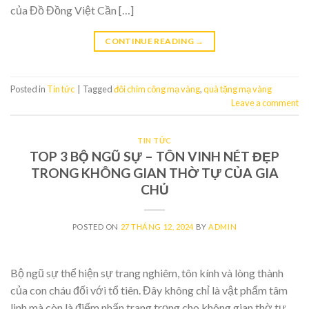
của Đồ Đồng Việt Cần […]
CONTINUE READING
→
Posted in
Tin tức
|
Tagged
đôi chim công mạ vàng
,
quà tặng mạ vàng
Leave a comment
TIN TỨC
TOP 3 BỘ NGŨ SỰ – TÔN VINH NÉT ĐẸP
TRONG KHÔNG GIAN THỜ TỰ CỦA GIA
CHỦ
POSTED ON
27 THÁNG 12, 2024
BY
ADMIN
Bộ ngũ sự thể hiện sự trang nghiêm, tôn kính và lòng thành
của con cháu đối với tổ tiên. Đây không chỉ là vật phẩm tâm
linh mà còn là điểm nhấn trang trọng cho không gian thờ tự.