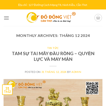
Skip
Địa chỉ : 127 Đường Cách Mạng T8, Ninh Kiều, Cần Thơ.
to
content
MONTHLY ARCHIVES:
THÁNG 12 2024
TIN TỨC
TAM SỰ TAI MÂY ĐẦU RỒNG – QUYỀN
LỰC VÀ MAY MẮN
POSTED ON
31 THÁNG 12, 2024
BY
ADMIN
31
Th12