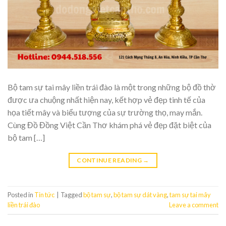
Bộ tam sự tai mây liền trái đào là một trong những bộ đồ thờ
được ưa chuộng nhất hiện nay, kết hợp vẻ đẹp tinh tế của
họa tiết mây và biểu tượng của sự trường thọ, may mắn.
Cùng Đồ Đồng Việt Cần Thơ khám phá vẻ đẹp đặt biệt của
bộ tam […]
CONTINUE READING
→
Posted in
Tin tức
|
Tagged
bộ tam sự
,
bộ tam sự dát vàng
,
tam sự tai mây
liền trái đào
Leave a comment