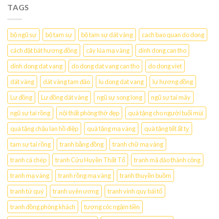
TAGS
bộ ngũ sự
bộ tam sự
bộ tam sự dát vàng
cach bao quan do dong
cách đặt bát hương đồng
cây lúa mạ vàng
dinh dong can tho
dinh dong dat vang
do dong dat vang can tho
do dong viet
dát vàng
dát vàng tam đảo
lu dong dat vang
lư hương đồng
Lư đồng
Lư đồng dát vàng
ngũ sự song long
ngũ sự tai mây
ngũ sự tai rồng
nội thất phòng thờ đẹp
quà tặng cho người tuổi mùi
quà tặng chậu lan hồ điệp
quà tặng mạ vàng
quà tặng tết ất tỵ
tam sự tai rồng
tranh bằng đồng
tranh chữ mạ vàng
tranh cá chép
tranh Cửu Huyền Thất Tổ
tranh mã đáo thành công
tranh mạ vàng
tranh rồng mạ vàng
tranh thuyền buồm
tranh tứ quý
tranh uyên ương
tranh vinh quy bái tổ
tranh đồng phòng khách
tượng cóc ngậm tiền