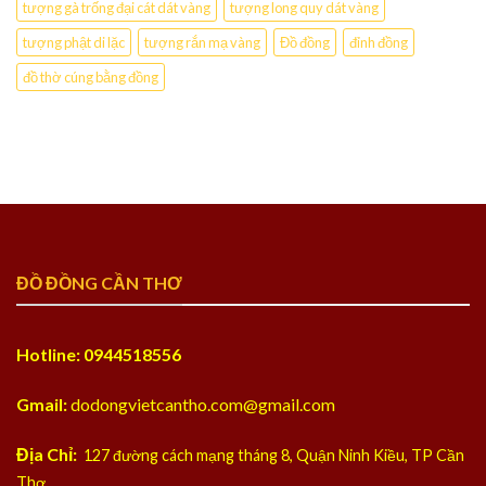
tượng gà trống đại cát dát vàng
tượng long quy dát vàng
tượng phật di lặc
tượng rắn mạ vàng
Đồ đồng
đỉnh đồng
đồ thờ cúng bằng đồng
ĐỒ ĐỒNG CẦN THƠ
Hotline: 0944518556
Gmail:
dodongvietcantho.com@gmail.com
Địa Chỉ:
127 đường cách mạng tháng 8, Quận Ninh Kiều, TP Cần
Thơ