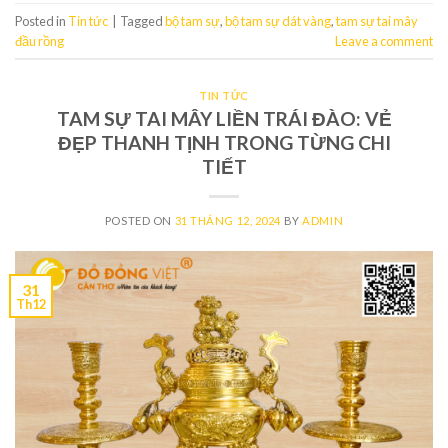
Posted in
Tin tức
|
Tagged
bộ tam sự
,
bộ tam sự dát vàng
,
tam sự tai mây
đầu rồng
Leave a comment
TIN TỨC
TAM SỰ TAI MÂY LIỀN TRÁI ĐÀO: VẺ
ĐẸP THANH TỊNH TRONG TỪNG CHI
TIẾT
POSTED ON
31 THÁNG 12, 2024
BY
ADMIN
31
Th12