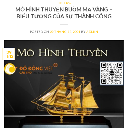
TIN TỨC
MÔ HÌNH THUYỀN BUỒM MẠ VÀNG –
BIỂU TƯỢNG CỦA SỰ THÀNH CÔNG
POSTED ON
29 THÁNG 12, 2024
BY
ADMIN
29
Th12