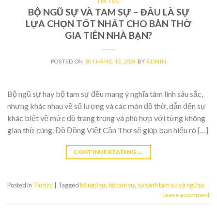
TIN TỨC
BỘ NGŨ SỰ VÀ TAM SỰ – ĐÂU LÀ SỰ
LỰA CHỌN TỐT NHẤT CHO BÀN THỜ
GIA TIÊN NHÀ BẠN?
POSTED ON
30 THÁNG 12, 2024
BY
ADMIN
Bộ ngũ sự hay bộ tam sự đều mang ý nghĩa tâm linh sâu sắc,
nhưng khác nhau về số lượng và các món đồ thờ, dẫn đến sự
khác biệt về mức độ trang trọng và phù hợp với từng không
gian thờ cúng. Đồ Đồng Việt Cần Thơ sẽ giúp bạn hiểu rõ […]
CONTINUE READING
→
Posted in
Tin tức
|
Tagged
bộ ngũ sự
,
bộ tam sự
,
so sánh tam sự và ngũ sự
Leave a comment