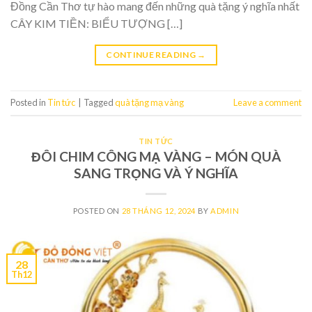
Đồng Cần Thơ tự hào mang đến những quà tặng ý nghĩa nhất
CÂY KIM TIỀN: BIỂU TƯỢNG […]
CONTINUE READING
→
Posted in
Tin tức
|
Tagged
quà tặng mạ vàng
Leave a comment
TIN TỨC
ĐÔI CHIM CÔNG MẠ VÀNG – MÓN QUÀ
SANG TRỌNG VÀ Ý NGHĨA
POSTED ON
28 THÁNG 12, 2024
BY
ADMIN
28
Th12