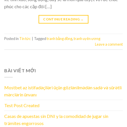
phúc cho các cặp đôi […]
CONTINUE READING
→
Posted in
Tin tức
|
Tagged
tranh bằng đồng
,
tranh uyên ương
Leave a comment
BÀI VIẾT MỚI
Mostbet az istifadəçiləri üçün gözlənilmədən sadə və sürətli
mərclərin ünvanı
Test Post Created
Casas de apuestas sin DNI y la comodidad de jugar sin
trámites engorrosos