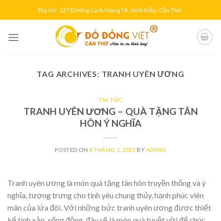
Skip
Địa chỉ : 127 Đường Cách Mạng T8, Ninh Kiều, Cần Thơ.
to
content
TAG ARCHIVES:
TRANH UYÊN ƯƠNG
TIN TỨC
TRANH UYÊN ƯƠNG – QUÀ TẶNG TÂN
HÔN Ý NGHĨA
POSTED ON
8 THÁNG 1, 2025
BY
ADMIN
Tranh uyên ương là món quà tặng tân hôn truyền thống và ý
nghĩa, tượng trưng cho tình yêu chung thủy, hạnh phúc viên
mãn của lứa đôi. Với những bức tranh uyên ương được thiết
kế tinh xảo, sống động, đây sẽ là món quà tuyệt vời để chúc