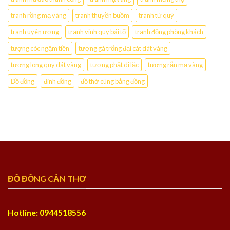
tranh rồng mạ vàng
tranh thuyền buồm
tranh tứ quý
tranh uyên ương
tranh vinh quy bái tổ
tranh đồng phòng khách
tượng cóc ngậm tiền
tượng gà trống đại cát dát vàng
tượng long quy dát vàng
tượng phật di lặc
tượng rắn mạ vàng
Đồ đồng
đỉnh đồng
đồ thờ cúng bằng đồng
ĐỒ ĐỒNG CẦN THƠ
Hotline: 0944518556