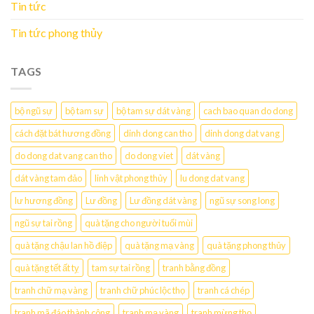
Tin tức
Tin tức phong thủy
TAGS
bộ ngũ sự
bộ tam sự
bộ tam sự dát vàng
cach bao quan do dong
cách đặt bát hương đồng
dinh dong can tho
dinh dong dat vang
do dong dat vang can tho
do dong viet
dát vàng
dát vàng tam đảo
linh vật phong thủy
lu dong dat vang
lư hương đồng
Lư đồng
Lư đồng dát vàng
ngũ sự song long
ngũ sự tai rồng
quà tặng cho người tuổi mùi
quà tặng chậu lan hồ điệp
quà tặng mạ vàng
quà tặng phong thủy
quà tặng tết ất tỵ
tam sự tai rồng
tranh bằng đồng
tranh chữ mạ vàng
tranh chữ phúc lộc thọ
tranh cá chép
tranh mã đáo thành công
tranh mạ vàng
tranh mừng thọ