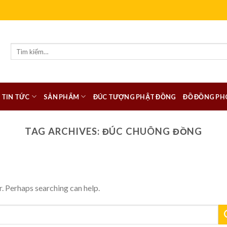
Tìm
kiếm:
TIN TỨC
SẢN PHẨM
ĐÚC TƯỢNG PHẬT ĐỒNG
ĐỒ ĐỒNG PH
TAG ARCHIVES:
ĐÚC CHUÔNG ĐỒNG
r. Perhaps searching can help.