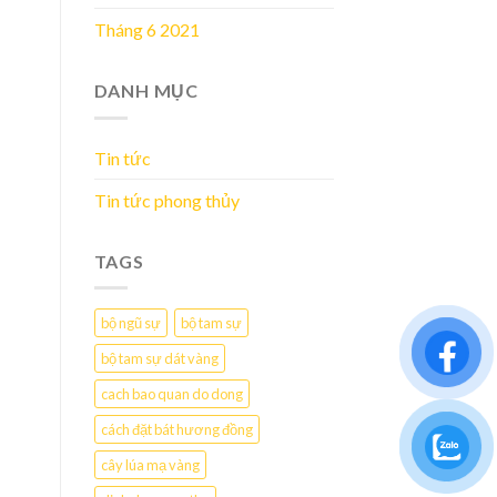
Tháng 6 2021
DANH MỤC
Tin tức
Tin tức phong thủy
TAGS
bộ ngũ sự
bộ tam sự
bộ tam sự dát vàng
cach bao quan do dong
cách đặt bát hương đồng
cây lúa mạ vàng