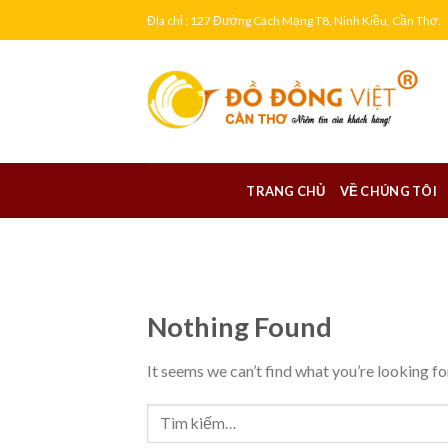
Skip
Địa chỉ : 127 Đường Cách Mạng T8, Ninh Kiều, Cần Thơ.
to
content
TRANG CHỦ
VỀ CHÚNG TÔI
Nothing Found
It seems we can’t find what you’re looking fo