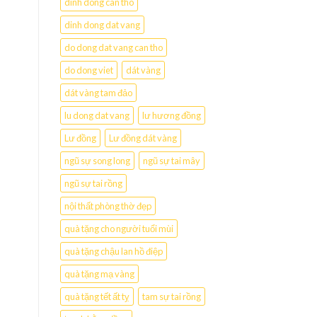
dinh dong can tho
dinh dong dat vang
do dong dat vang can tho
do dong viet
dát vàng
dát vàng tam đảo
lu dong dat vang
lư hương đồng
Lư đồng
Lư đồng dát vàng
ngũ sự song long
ngũ sự tai mây
ngũ sự tai rồng
nội thất phòng thờ đẹp
quà tặng cho người tuổi mùi
quà tặng chậu lan hồ điệp
quà tặng mạ vàng
quà tặng tết ất tỵ
tam sự tai rồng