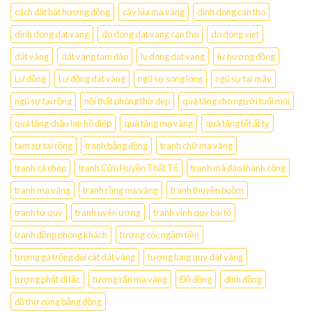
cách đặt bát hương đồng
cây lúa mạ vàng
dinh dong can tho
dinh dong dat vang
do dong dat vang can tho
do dong viet
dát vàng
dát vàng tam đảo
lu dong dat vang
lư hương đồng
Lư đồng
Lư đồng dát vàng
ngũ sự song long
ngũ sự tai mây
ngũ sự tai rồng
nội thất phòng thờ đẹp
quà tặng cho người tuổi mùi
quà tặng chậu lan hồ điệp
quà tặng mạ vàng
quà tặng tết ất tỵ
tam sự tai rồng
tranh bằng đồng
tranh chữ mạ vàng
tranh cá chép
tranh Cửu Huyền Thất Tổ
tranh mã đáo thành công
tranh mạ vàng
tranh rồng mạ vàng
tranh thuyền buồm
tranh tứ quý
tranh uyên ương
tranh vinh quy bái tổ
tranh đồng phòng khách
tượng cóc ngậm tiền
tượng gà trống đại cát dát vàng
tượng long quy dát vàng
tượng phật di lặc
tượng rắn mạ vàng
Đồ đồng
đỉnh đồng
đồ thờ cúng bằng đồng