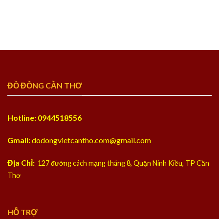
ĐỒ ĐỒNG CẦN THƠ
Hotline: 0944518556
Gmail:
dodongvietcantho.com@gmail.com
Địa Chỉ:
127 đường cách mạng tháng 8, Quận Ninh Kiều, TP Cần
Thơ
HỖ TRỢ