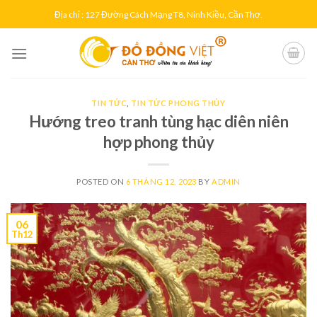
Skip
Địa chỉ : 127 Đường Cách Mạng T8, Ninh Kiều, Cần Thơ.
to
content
TIN TỨC
,
TIN TỨC PHONG THỦY
Hướng treo tranh tùng hạc diên niên
hợp phong thủy
POSTED ON
6 THÁNG 12, 2023
BY
ADMIN
06
Th12