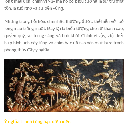
lông màu đen, chính vì vậy mà nó có biểu tượng là sự trường
tồn, là tuổi thọ và sự bền vững.
Nhưng trong hội họa, chim hạc thường được thể hiện với bộ
lông màu trắng muốt. Đây lại là biểu tượng cho sự thanh cao,
quyền quý, sự trong sáng và tinh khôi. Chính vì vậy, việc kết
hợp hình ảnh cây tùng và chim hạc đã tạo nên một bức tranh
phong thủy đầy ý nghĩa.
Ý nghĩa tranh tùng hạc diên niên