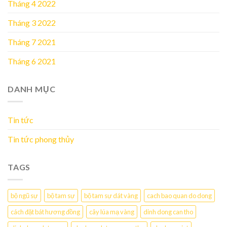
Tháng 4 2022
Tháng 3 2022
Tháng 7 2021
Tháng 6 2021
DANH MỤC
Tin tức
Tin tức phong thủy
TAGS
bộ ngũ sự
bộ tam sự
bộ tam sự dát vàng
cach bao quan do dong
cách đặt bát hương đồng
cây lúa mạ vàng
dinh dong can tho