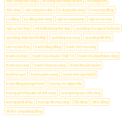
dinh dong dat vang
do dong dat vang can tho
do dong viet
dát vàng
dát vàng tam đảo
lu dong dat vang
lư hương đồng
Lư đồng
Lư đồng dát vàng
ngũ sự song long
ngũ sự tai mây
ngũ sự tai rồng
nội thất phòng thờ đẹp
quà tặng cho người tuổi mùi
quà tặng chậu lan hồ điệp
quà tặng mạ vàng
quà tặng tết ất tỵ
tam sự tai rồng
tranh bằng đồng
tranh chữ mạ vàng
tranh cá chép
tranh Cửu Huyền Thất Tổ
tranh mã đáo thành công
tranh mạ vàng
tranh rồng mạ vàng
tranh thuyền buồm
tranh tứ quý
tranh uyên ương
tranh vinh quy bái tổ
tranh đồng phòng khách
tượng cóc ngậm tiền
tượng gà trống đại cát dát vàng
tượng long quy dát vàng
tượng phật di lặc
tượng rắn mạ vàng
Đồ đồng
đỉnh đồng
đồ thờ cúng bằng đồng