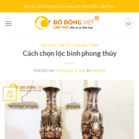
Skip
Địa chỉ : 127 Đường Cách Mạng T8, Ninh Kiều, Cần Thơ.
to
content
TIN TỨC
,
TIN TỨC PHONG THỦY
Cách chọn lộc bình phong thủy
POSTED ON
20 THÁNG 4, 2024
BY
ADMIN
20
Th4