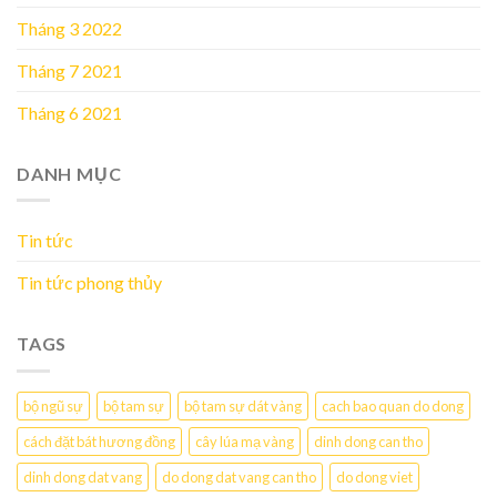
Tháng 3 2022
Tháng 7 2021
Tháng 6 2021
DANH MỤC
Tin tức
Tin tức phong thủy
TAGS
bộ ngũ sự
bộ tam sự
bộ tam sự dát vàng
cach bao quan do dong
cách đặt bát hương đồng
cây lúa mạ vàng
dinh dong can tho
dinh dong dat vang
do dong dat vang can tho
do dong viet