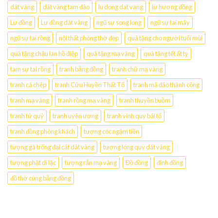
dát vàng
dát vàng tam đảo
lu dong dat vang
lư hương đồng
Lư đồng
Lư đồng dát vàng
ngũ sự song long
ngũ sự tai mây
ngũ sự tai rồng
nội thất phòng thờ đẹp
quà tặng cho người tuổi mùi
quà tặng chậu lan hồ điệp
quà tặng mạ vàng
quà tặng tết ất tỵ
tam sự tai rồng
tranh bằng đồng
tranh chữ mạ vàng
tranh cá chép
tranh Cửu Huyền Thất Tổ
tranh mã đáo thành công
tranh mạ vàng
tranh rồng mạ vàng
tranh thuyền buồm
tranh tứ quý
tranh uyên ương
tranh vinh quy bái tổ
tranh đồng phòng khách
tượng cóc ngậm tiền
tượng gà trống đại cát dát vàng
tượng long quy dát vàng
tượng phật di lặc
tượng rắn mạ vàng
Đồ đồng
đỉnh đồng
đồ thờ cúng bằng đồng