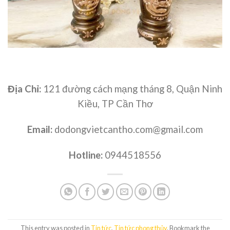
Địa Chỉ:
121 đường cách mạng tháng 8, Quận Ninh
Kiều, TP Cần Thơ
Email:
dodongvietcantho.com@gmail.com
Hotline:
0944518556
This entry was posted in
Tin tức
,
Tin tức phong thủy
. Bookmark the