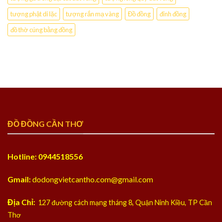
tượng phật di lặc
tượng rắn mạ vàng
Đồ đồng
đỉnh đồng
đồ thờ cúng bằng đồng
ĐỒ ĐỒNG CẦN THƠ
Hotline: 0944518556
Gmail:
dodongvietcantho.com@gmail.com
Địa Chỉ:
127 đường cách mạng tháng 8, Quận Ninh Kiều, TP Cần
Thơ