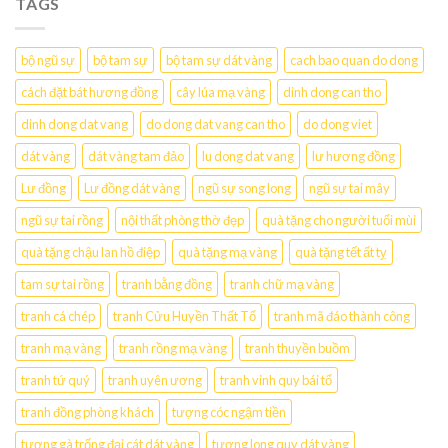
TAGS
bộ ngũ sự
bộ tam sự
bộ tam sự dát vàng
cach bao quan do dong
cách đặt bát hương đồng
cây lúa mạ vàng
dinh dong can tho
dinh dong dat vang
do dong dat vang can tho
do dong viet
dát vàng
dát vàng tam đảo
lu dong dat vang
lư hương đồng
Lư đồng
Lư đồng dát vàng
ngũ sự song long
ngũ sự tai mây
ngũ sự tai rồng
nội thất phòng thờ đẹp
quà tặng cho người tuổi mùi
quà tặng chậu lan hồ điệp
quà tặng mạ vàng
quà tặng tết ất tỵ
tam sự tai rồng
tranh bằng đồng
tranh chữ mạ vàng
tranh cá chép
tranh Cửu Huyền Thất Tổ
tranh mã đáo thành công
tranh mạ vàng
tranh rồng mạ vàng
tranh thuyền buồm
tranh tứ quý
tranh uyên ương
tranh vinh quy bái tổ
tranh đồng phòng khách
tượng cóc ngậm tiền
tượng gà trống đại cát dát vàng
tượng long quy dát vàng