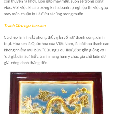
con thuyền ra khơi, luôn gặp may mắn, suôn sẻ trong công
việc. Với việc khai trương kinh doanh sự nghiệp thì việc gặp
may mắn, thuận lợi là điều ai cũng mong muốn.
Tranh Cửu ngư hoa sen
Cá chép là linh vật phong thủy gắn với sự thành công, danh
toại. Hoa sen là Quốc hoa của Việt Nam, là loài hoa thanh cao
không nhiễm mùi bùn. “Cửu ngư dư liên”, đọc gần giống với
“dư giả dài lâu”. Bức tranh mang hàm ý chúc gia chủ luôn dư
giả, công danh thăng tiến.