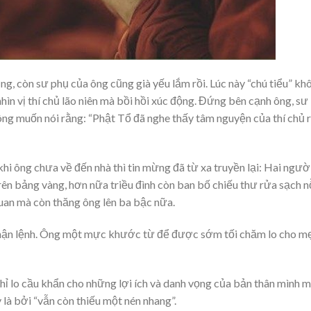
ng, còn sư phụ của ông cũng già yếu lắm rồi. Lúc này “chú tiểu” kh
ìn vị thí chủ lão niên mà bồi hồi xúc động. Đứng bên cạnh ông, sư
g muốn nói rằng: “Phật Tổ đã nghe thấy tâm nguyện của thí chủ r
hi ông chưa về đến nhà thì tin mừng đã từ xa truyền lại: Hai ngườ
rên bảng vàng, hơn nữa triều đình còn ban bố chiếu thư rửa sạch n
uan mà còn thăng ông lên ba bậc nữa.
nhận lệnh. Ông một mực khước từ để được sớm tối chăm lo cho m
 lo cầu khẩn cho những lợi ích và danh vọng của bản thân mình 
 là bởi “vẫn còn thiếu một nén nhang”.