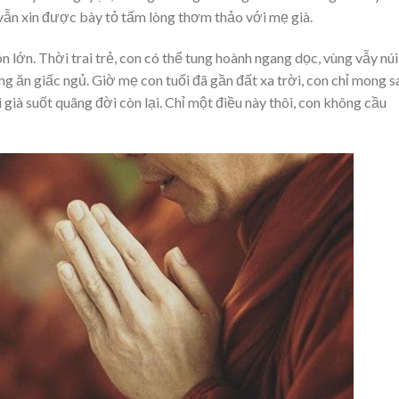
vẫn xin được bày tỏ tấm lòng thơm thảo với mẹ già.
lớn. Thời trai trẻ, con có thể tung hoành ngang dọc, vùng vẫy núi
ng ăn giấc ngủ. Giờ mẹ con tuổi đã gần đất xa trời, con chỉ mong s
 già suốt quãng đời còn lại. Chỉ một điều này thôi, con không cầu