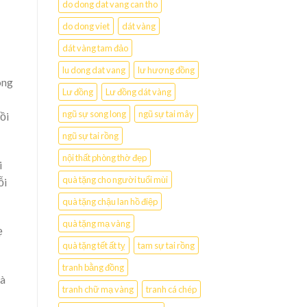
do dong dat vang can tho
do dong viet
dát vàng
dát vàng tam đảo
lu dong dat vang
lư hương đồng
ông
Lư đồng
Lư đồng dát vàng
ngũ sự song long
ngũ sự tai mây
ồi
ngũ sự tai rồng
nội thất phòng thờ đẹp
i
quà tặng cho người tuổi mùi
ỗi
quà tặng chậu lan hồ điệp
quà tặng mạ vàng
ẹ
quà tặng tết ất tỵ
tam sự tai rồng
tranh bằng đồng
mà
tranh chữ mạ vàng
tranh cá chép