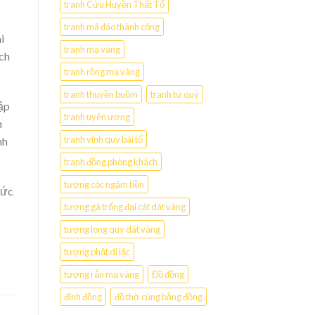
tranh Cửu Huyền Thất Tổ
tranh mã đáo thành công
i
tranh mạ vàng
ch
tranh rồng mạ vàng
tranh thuyền buồm
tranh tứ quý
ập
tranh uyên ương
n
tranh vinh quy bái tổ
nh
tranh đồng phòng khách
tượng cóc ngậm tiền
đức
tượng gà trống đại cát dát vàng
tượng long quy dát vàng
tượng phật di lặc
tượng rắn mạ vàng
Đồ đồng
đỉnh đồng
đồ thờ cúng bằng đồng