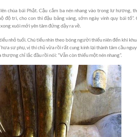
 lên chùa bái Phật. Cậu cắm ba nén nhang vào trong lư hương, t
ộ độ trì, cho con thi đậu bảng vàng, sớm ngày vinh quy bái tổ”.
n, xong xuôi mới yên tâm đứng dậy ra về.
iểu nhỏ tuổi. Chú tiểu nhìn theo bóng người thiếu niên đến khi khu
hưa sư phụ, vị thí chủ vừa rồi rất cung kính lại thành tâm cầu nguy
 thượng chỉ lắc đầu rồi nói: “Vẫn còn thiếu một nén nhang”.