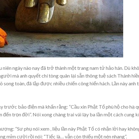
u niên ngày nào nay đã trở thành một trang nam tử hảo hán. Dù kh
gười mà anh quyết chí tòng quân lại sẵn thông tuệ sách Thánh hiề
 song toàn, đã lập được nhiều chiến công hiển hách. Lần này anh 
lạy trước bảo điện mà khấn rằng: “Cầu xin Phật Tổ phù hộ cho hạ 
đến trọn đời”. Nói xong chàng trai vái lạy ba lần một cách cung kí
hượng: “Sư phụ nói xem , liệu lần này Phật Tổ có nhận lời hay không
g mỉm cười rồi nói: “Tiếc là… vẫn còn thiếu một nén nhang”.