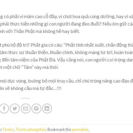
g có phải vì mâm cao cỗ đầy, vì chút hoa quả cúng dường, hay vì và
 phải thực hiện những gì con người đang đeo đuổi? Nếu ôm giữ cá
kính với Thần Phật mà không hề hay biết.
ù hộ độ trì? Phật gia có câu: “Phật tính nhất xuất, chấn động th
g tâm thực sự thuần thiện, thuần chính, không màng tư lợi, hoàn toà
g đến tâm niệm của Phật Đà. Vậy cũng nói, con người coi trọng da
 xét một chữ “Tâm” này mà thôi.
mọi dục vọng, buông bỏ mọi truy cầu, chỉ chú trọng nâng cao đạo 
hiên sẽ không cầu mà tự đắc…!!!
in
Tin tức
,
Tin tức phong thủy
. Bookmark the
permalink
.