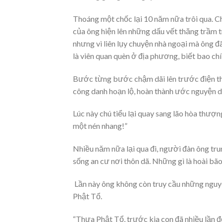
Thoáng một chốc lại 10 năm nữa trôi qua. C
của ông hiện lên những dấu vết thăng trầm t
nhưng vì liên lụy chuyện nhà ngoại mà ông đ
là viên quan quèn ở địa phương, biết bao ch
Bước từng bước chậm dãi lên trước điện th
công danh hoạn lộ, hoàn thành ước nguyện d
Lúc này chú tiểu lại quay sang lão hòa thượn
một nén nhang!”
Nhiều năm nữa lại qua đi, người đàn ông tru
sống an cư nơi thôn dã. Những gì là hoài bã
Lần này ông không còn truy cầu những nguyệ
Phật Tổ.
“Thưa Phật Tổ, trước kia con đã nhiều lần 