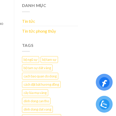
DANH MỤC
Tin tức
ao
Tin tức phong thủy
TAGS
bộ ngũ sự
bộ tam sự
bộ tam sự dát vàng
cach bao quan do dong
cách đặt bát hương đồng
cây lúa mạ vàng
dinh dong can tho
dinh dong dat vang