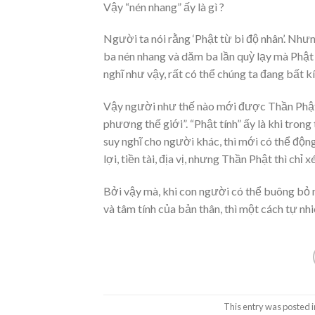
Vậy “nén nhang” ấy là gì ?
Người ta nói rằng ‘Phật từ bi độ nhân’. Nhưn
ba nén nhang và dăm ba lần quỳ lạy mà Phật
nghĩ như vậy, rất có thể chúng ta đang bất 
Vậy người như thế nào mới được Thần Phật ph
phương thế giới”. “Phật tính” ấy là khi tron
suy nghĩ cho người khác, thì mới có thể độn
lợi, tiền tài, địa vị, nhưng Thần Phật thì chỉ
Bởi vậy mà, khi con người có thể buông bỏ 
và tâm tính của bản thân, thì một cách tự n
This entry was posted 