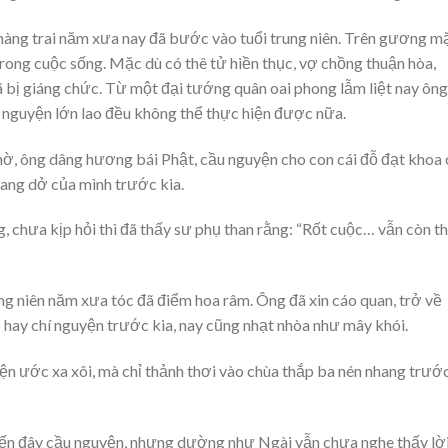
hàng trai năm xưa nay đã bước vào tuổi trung niên. Trên gương m
rong cuộc sống. Mặc dù có thê tử hiền thục, vợ chồng thuận hòa,
ã bị giáng chức. Từ một đại tướng quân oai phong lẫm liệt nay ông
í nguyện lớn lao đều không thể thực hiện được nữa.
ờ, ông dâng hương bái Phật, cầu nguyện cho con cái đỗ đạt khoa 
ang dở của mình trước kia.
g, chưa kịp hỏi thì đã thấy sư phụ than rằng: “Rốt cuộc… vẫn còn t
ng niên năm xưa tóc đã điểm hoa râm. Ông đã xin cáo quan, trở về
o hay chí nguyện trước kia, nay cũng nhạt nhòa như mây khói.
n ước xa xôi, mà chỉ thảnh thơi vào chùa thắp ba nén nhang trướ
đến đây cầu nguyện, nhưng dường như Ngài vẫn chưa nghe thấy lờ