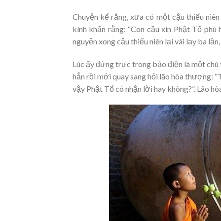
Chuyện kể rằng, xưa có một cậu thiếu niên
kính khấn rằng: “Con cầu xin Phật Tổ phù h
nguyện xong cậu thiếu niên lại vái lạy ba lầ
Lúc ấy đứng trực trong bảo điện là một chú t
hẳn rồi mới quay sang hỏi lão hòa thượng: “T
vậy Phật Tổ có nhận lời hay không?”. Lão hòa