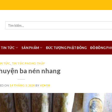
Tìm
kiếm:
TIN TỨC
SẢN PHẨM
ĐÚC TƯỢNG PHẬT ĐỒNG
ĐỒ ĐỒNG PH
IN TỨC
,
TIN TỨC PHONG THỦY
huyện ba nén nhang
TED ON
14 THÁNG 3, 2024
BY
ADMIN