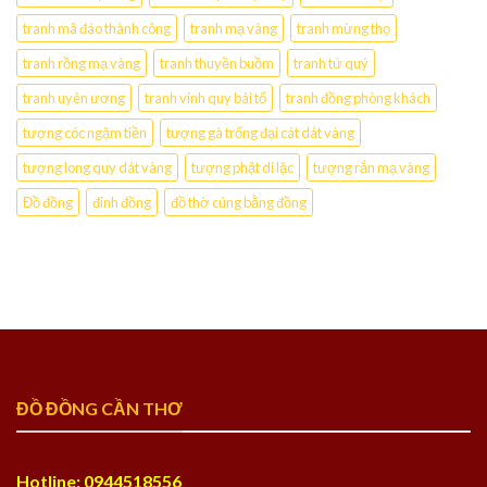
tranh mã đáo thành công
tranh mạ vàng
tranh mừng thọ
tranh rồng mạ vàng
tranh thuyền buồm
tranh tứ quý
tranh uyên ương
tranh vinh quy bái tổ
tranh đồng phòng khách
tượng cóc ngậm tiền
tượng gà trống đại cát dát vàng
tượng long quy dát vàng
tượng phật di lặc
tượng rắn mạ vàng
Đồ đồng
đỉnh đồng
đồ thờ cúng bằng đồng
ĐỒ ĐỒNG CẦN THƠ
Hotline: 0944518556