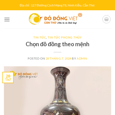
Skip
Địa chỉ : 127 Đường Cách Mạng T8, Ninh Kiều, Cần Thơ.
to
content
TIN TỨC
,
TIN TỨC PHONG THỦY
Chọn đồ đồng theo mệnh
POSTED ON
28 THÁNG 7, 2024
BY
ADMIN
28
Th7