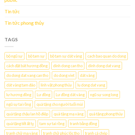
Tin tức
Tin tức phong thủy
TAGS
bộ ngũ sự
bộ tam sự
bộ tam sự dát vàng
cach bao quan do dong
cách đặt bát hương đồng
dinh dong can tho
dinh dong dat vang
do dong dat vang can tho
do dong viet
dát vàng
dát vàng tam đảo
linh vật phong thủy
lu dong dat vang
lư hương đồng
Lư đồng
Lư đồng dát vàng
ngũ sự song long
ngũ sự tai rồng
quà tặng cho người tuổi mùi
quà tặng chậu lan hồ điệp
quà tặng mạ vàng
quà tặng phong thủy
quà tặng tết ất tỵ
tam sự tai rồng
tranh bằng đồng
tranh chữ mạ vàng
tranh chữ phúc lộc thọ
tranh cá chép