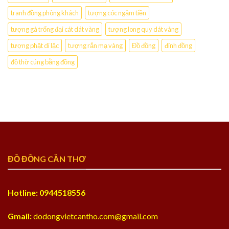
tranh đồng phòng khách
tượng cóc ngậm tiền
tượng gà trống đại cát dát vàng
tượng long quy dát vàng
tượng phật di lặc
tượng rắn mạ vàng
Đồ đồng
đỉnh đồng
đồ thờ cúng bằng đồng
ĐỒ ĐỒNG CẦN THƠ
Hotline: 0944518556
Gmail:
dodongvietcantho.com@gmail.com