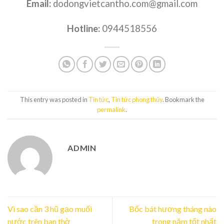
Email:
dodongvietcantho.com@gmail.com
Hotline:
0944518556
This entry was posted in
Tin tức
,
Tin tức phong thủy
. Bookmark the
permalink
.
ADMIN
Vì sao cần 3 hũ gạo muối
Bốc bát hương tháng nào
nước trên ban thờ
trong năm tốt nhất