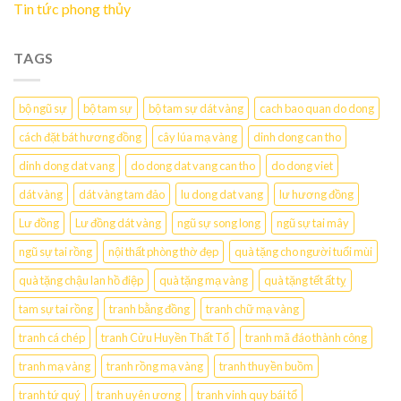
Tin tức phong thủy
TAGS
bộ ngũ sự
bộ tam sự
bộ tam sự dát vàng
cach bao quan do dong
cách đặt bát hương đồng
cây lúa mạ vàng
dinh dong can tho
dinh dong dat vang
do dong dat vang can tho
do dong viet
dát vàng
dát vàng tam đảo
lu dong dat vang
lư hương đồng
Lư đồng
Lư đồng dát vàng
ngũ sự song long
ngũ sự tai mây
ngũ sự tai rồng
nội thất phòng thờ đẹp
quà tặng cho người tuổi mùi
quà tặng chậu lan hồ điệp
quà tặng mạ vàng
quà tặng tết ất tỵ
tam sự tai rồng
tranh bằng đồng
tranh chữ mạ vàng
tranh cá chép
tranh Cửu Huyền Thất Tổ
tranh mã đáo thành công
tranh mạ vàng
tranh rồng mạ vàng
tranh thuyền buồm
tranh tứ quý
tranh uyên ương
tranh vinh quy bái tổ