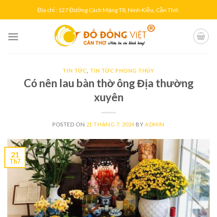
Skip
Địa chỉ : 127 Đường Cách Mạng T8, Ninh Kiều, Cần Thơ.
to
content
TIN TỨC
,
TIN TỨC PHONG THỦY
Có nên lau bàn thờ ông Địa thường
xuyên
POSTED ON
21 THÁNG 7, 2024
BY
ADMIN
21
Th7