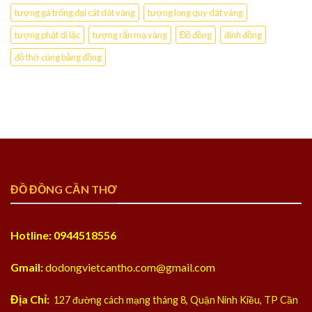
tượng gà trống đại cát dát vàng
tượng long quy dát vàng
tượng phật di lặc
tượng rắn mạ vàng
Đồ đồng
đỉnh đồng
đồ thờ cúng bằng đồng
ĐỒ ĐỒNG CẦN THƠ
Hotline: 0944518556
Gmail:
dodongvietcantho.com@gmail.com
Địa Chỉ:
127 đường cách mạng tháng 8, Quận Ninh Kiều, TP Cần