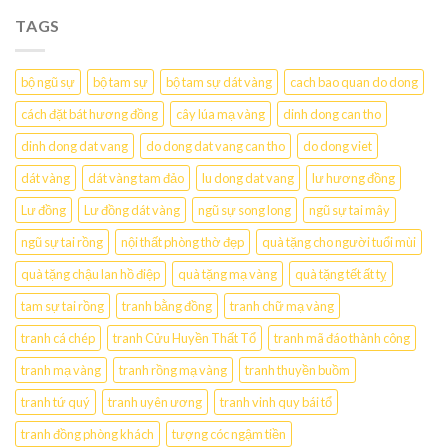
TAGS
bộ ngũ sự
bộ tam sự
bộ tam sự dát vàng
cach bao quan do dong
cách đặt bát hương đồng
cây lúa mạ vàng
dinh dong can tho
dinh dong dat vang
do dong dat vang can tho
do dong viet
dát vàng
dát vàng tam đảo
lu dong dat vang
lư hương đồng
Lư đồng
Lư đồng dát vàng
ngũ sự song long
ngũ sự tai mây
ngũ sự tai rồng
nội thất phòng thờ đẹp
quà tặng cho người tuổi mùi
quà tặng chậu lan hồ điệp
quà tặng mạ vàng
quà tặng tết ất tỵ
tam sự tai rồng
tranh bằng đồng
tranh chữ mạ vàng
tranh cá chép
tranh Cửu Huyền Thất Tổ
tranh mã đáo thành công
tranh mạ vàng
tranh rồng mạ vàng
tranh thuyền buồm
tranh tứ quý
tranh uyên ương
tranh vinh quy bái tổ
tranh đồng phòng khách
tượng cóc ngậm tiền