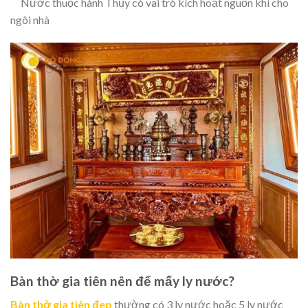
Nước thuộc hành Thủy có vai trò kích hoạt nguồn khí cho
ngôi nhà
Bàn thờ gia tiên nên để mấy ly nước?
Bàn thờ gia tiên đep
thường có 3 ly nước hoặc 5 ly nước