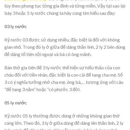
tùy theo phong tục từng gia đình và từng miền, Vậy tại sao lại
bày 3 hoặc 5 ly nước chúng ta hãy cùng tìm hiểu sau đây:
03 ly nước
Kỷ nước 03 được sử dụng nhiều, đặc biệt là đối với không
gian nhỏ. Trong đó ly ở giữa để dâng thần linh, 2 ly 2 bên dùng
để dâng tổ tiên nội ngoại và bà cô ông mãnh.
Bàn thờ gia tiên để 3 ly nước thể hiện sự hiếu thảo của con
cháu đối với tiền nhân, đặc biệt là con cái để tang cha mẹ. Số
3 có ý nghĩa tưởng nhớ cha mẹ, ông bà,… tương ứng với câu
“để tang 3 năm” hoặc “có phước 3 đời.
05 ly nước
Kỷ nước 05 ly thường được dùng ở những không gian thờ
cúng lớn. Theo đó, 3 ly ở giữa dùng để dâng lên thần linh, 2 ly