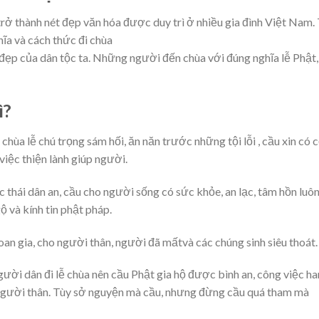
rở thành nét đẹp văn hóa được duy trì ở nhiều gia đình Việt Nam.
hĩa và cách thức đi chùa
 đẹp của dân tộc ta. Những người đến chùa với đúng nghĩa lễ Phật,
ì?
chùa lễ chú trọng sám hối, ăn năn trước những tội lỗi , cầu xin có 
 việc thiện lành giúp người.
thái dân an, cầu cho người sống có sức khỏe, an lạc, tâm hồn luô
ộ và kính tin phật pháp.
n gia, cho người thân, người đã mấtvà các chúng sinh siêu thoát.
gười dân đi lễ chùa nên cầu Phật gia hộ được bình an, công việc h
 người thân. Tùy sở nguyện mà cầu, nhưng đừng cầu quá tham mà