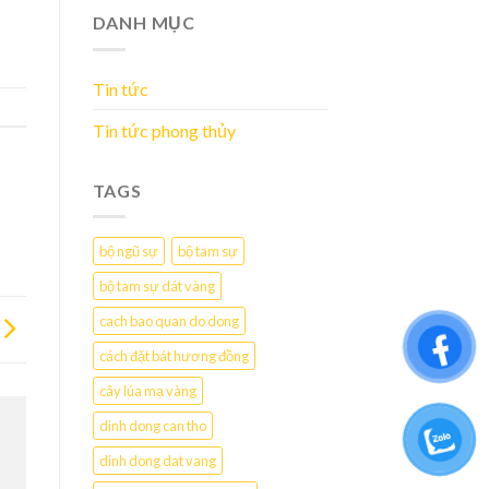
DANH MỤC
Tin tức
Tin tức phong thủy
TAGS
bộ ngũ sự
bộ tam sự
bộ tam sự dát vàng
cach bao quan do dong
cách đặt bát hương đồng
cây lúa mạ vàng
dinh dong can tho
dinh dong dat vang