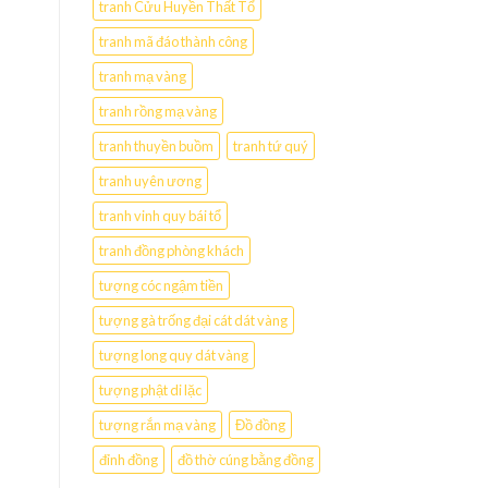
tranh Cửu Huyền Thất Tổ
tranh mã đáo thành công
tranh mạ vàng
tranh rồng mạ vàng
tranh thuyền buồm
tranh tứ quý
tranh uyên ương
tranh vinh quy bái tổ
tranh đồng phòng khách
tượng cóc ngậm tiền
tượng gà trống đại cát dát vàng
tượng long quy dát vàng
tượng phật di lặc
tượng rắn mạ vàng
Đồ đồng
đỉnh đồng
đồ thờ cúng bằng đồng