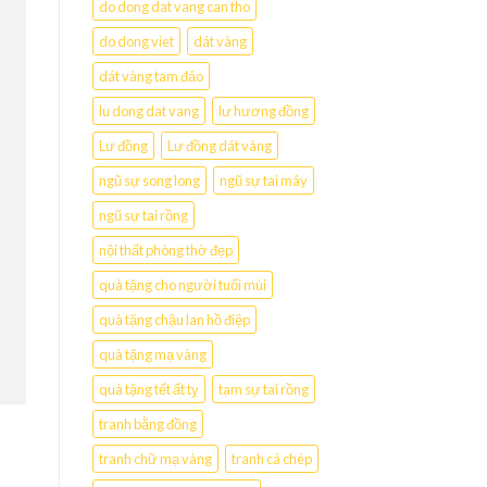
do dong dat vang can tho
do dong viet
dát vàng
dát vàng tam đảo
lu dong dat vang
lư hương đồng
Lư đồng
Lư đồng dát vàng
ngũ sự song long
ngũ sự tai mây
ngũ sự tai rồng
nội thất phòng thờ đẹp
quà tặng cho người tuổi mùi
quà tặng chậu lan hồ điệp
quà tặng mạ vàng
quà tặng tết ất tỵ
tam sự tai rồng
tranh bằng đồng
tranh chữ mạ vàng
tranh cá chép