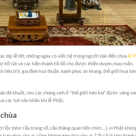
c dịp lễ tết, những ngày có việc hệ trọng người dân đến chùa
lễ 
hư bồ tát và các hiền thánh hộ độ cho được thiện duyên, may mắn,
h tiêu trừ, gia đình hoà thuận, hạnh phúc an khang, thế giới hoà bìn
n đã khuất, cho các chúng sinh ở “thế giới bên kia” được vãng sa
a các bài văn khấn khi lễ Phật.
 chùa
ợi lộc (như cầu trúng số, cầu thăng quan tiến chức…), vì Phật khôn
g ban phúc cho ai, cũng không gieo họa cho ai. Tất cả là tâm thành 