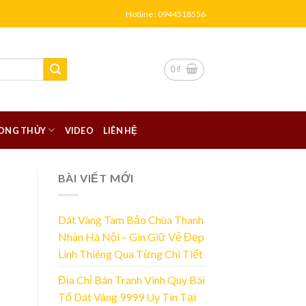
Hotline : 0944518556
0
₫
ONG THỦY
VIDEO
LIÊN HỆ
BÀI VIẾT MỚI
Dát Vàng Tam Bảo Chùa Thanh
Nhàn Hà Nội – Gìn Giữ Vẻ Đẹp
Linh Thiêng Qua Từng Chi Tiết
Địa Chỉ Bán Tranh Vinh Quy Bái
Tổ Dát Vàng 9999 Uy Tín Tại