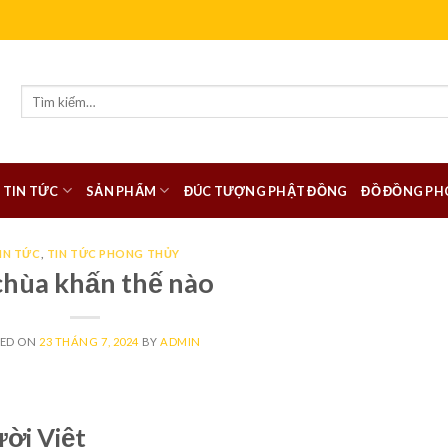
Tìm
kiếm:
TIN TỨC
SẢN PHẨM
ĐÚC TƯỢNG PHẬT ĐỒNG
ĐỒ ĐỒNG PH
IN TỨC
,
TIN TỨC PHONG THỦY
chùa khấn thế nào
TED ON
23 THÁNG 7, 2024
BY
ADMIN
ười Việt