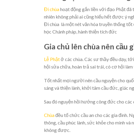
Đi chùa
hoạt động gắn liền với đạo Phật đã t
nhiên không phải ai cũng hiểu hết được ý ng
Đi chùa là một nét văn hóa truyền thống tốt
học Chánh pháp, hành thiện tích đức
Gia chủ lên chùa nên cầu g
Lễ Phật
ở các chùa. Các sư thầy đều dạy, tới 
hội sửa chữa, hoàn trả sai trái, có cơ hội làm
Tốt nhất mọi người nên cầu nguyện cho quốc 
sáng và thiện lành, khởi tâm cầu đức, giác ng
Sau đó nguyện hồi hướng công đức cho các oa
Chùa
đều tổ chức cầu an cho các gia đình. N
thông, cầu phúc lành, sức khỏe cho mình và
không được.