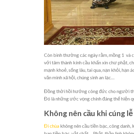
Còn bình thường các ngày rằm, mồng 1 và cá
với tâm thành kính cầu khấn xin chư phật, c
mạnh khoẻ, sống lâu, tai qua, nạn khỏi, hạn ác
văn minh xã hội, chúng sinh an lạc…
Đồng thời hồi hướng công đức cho người thâ
Đó là những ước vọng chính đáng thể hiện qu
Không nên cầu khi cúng lễ
Đi chùa
không nên cầu tiền bạc, công danh, l
ban tiền bạc, vật chất… Phật, thần linh khôn