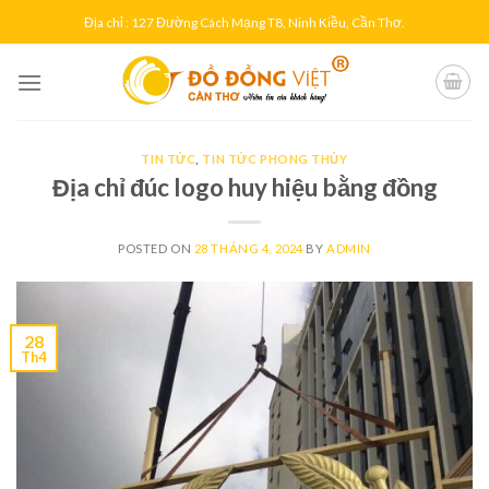
Skip
Địa chỉ : 127 Đường Cách Mạng T8, Ninh Kiều, Cần Thơ.
to
content
TIN TỨC
,
TIN TỨC PHONG THỦY
Địa chỉ đúc logo huy hiệu bằng đồng
POSTED ON
28 THÁNG 4, 2024
BY
ADMIN
28
Th4