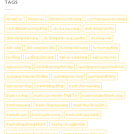
TAGS
bộ ngũ sự
bộ tam sự
bộ tam sự dát vàng
cach bao quan do dong
cách đặt bát hương đồng
cây lúa mạ vàng
dinh dong can tho
dinh dong dat vang
do dong dat vang can tho
do dong viet
dát vàng
dát vàng tam đảo
lu dong dat vang
lư hương đồng
Lư đồng
Lư đồng dát vàng
ngũ sự song long
ngũ sự tai mây
ngũ sự tai rồng
nội thất phòng thờ đẹp
quà tặng cho người tuổi mùi
quà tặng chậu lan hồ điệp
quà tặng mạ vàng
quà tặng tết ất tỵ
tam sự tai rồng
tranh bằng đồng
tranh chữ mạ vàng
tranh cá chép
tranh Cửu Huyền Thất Tổ
tranh mã đáo thành công
tranh mạ vàng
tranh rồng mạ vàng
tranh thuyền buồm
tranh tứ quý
tranh uyên ương
tranh vinh quy bái tổ
tranh đồng phòng khách
tượng cóc ngậm tiền
tượng gà trống đại cát dát vàng
tượng long quy dát vàng