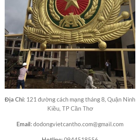
Địa Chỉ:
121 đường cách mạng tháng 8, Quận Ninh
Kiều, TP Cần Thơ
Email:
dodongvietcantho.com@gmail.com
Hotline:
0944518556