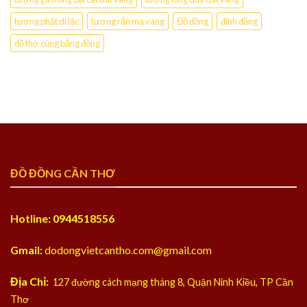
tượng phật di lặc
tượng rắn mạ vàng
Đồ đồng
đỉnh đồng
đồ thờ cúng bằng đồng
ĐỒ ĐỒNG CẦN THƠ
Hotline: 0944518556
Gmail:
dodongvietcantho.com@gmail.com
Địa Chỉ:
127 đường cách mạng tháng 8, Quận Ninh Kiều, TP Cần
Thơ