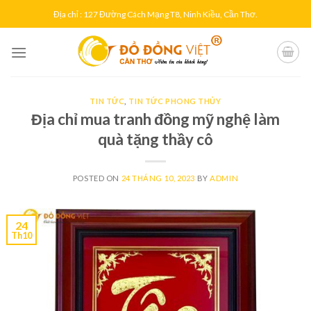
Skip
Địa chỉ : 127 Đường Cách Mạng T8, Ninh Kiều, Cần Thơ.
to
content
TIN TỨC
,
TIN TỨC PHONG THỦY
Địa chỉ mua tranh đồng mỹ nghệ làm
quà tặng thầy cô
POSTED ON
24 THÁNG 10, 2023
BY
ADMIN
24
Th10