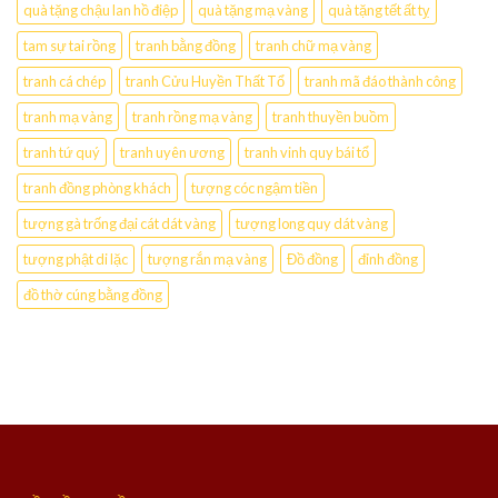
quà tặng chậu lan hồ điệp
quà tặng mạ vàng
quà tặng tết ất tỵ
tam sự tai rồng
tranh bằng đồng
tranh chữ mạ vàng
tranh cá chép
tranh Cửu Huyền Thất Tổ
tranh mã đáo thành công
tranh mạ vàng
tranh rồng mạ vàng
tranh thuyền buồm
tranh tứ quý
tranh uyên ương
tranh vinh quy bái tổ
tranh đồng phòng khách
tượng cóc ngậm tiền
tượng gà trống đại cát dát vàng
tượng long quy dát vàng
tượng phật di lặc
tượng rắn mạ vàng
Đồ đồng
đỉnh đồng
đồ thờ cúng bằng đồng