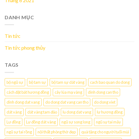
Tháng 6 2021
DANH MỤC
Tin tức
Tin tức phong thủy
TAGS
bộ ngũ sự
bộ tam sự
bộ tam sự dát vàng
cach bao quan do dong
cách đặt bát hương đồng
cây lúa mạ vàng
dinh dong can tho
dinh dong dat vang
do dong dat vang can tho
do dong viet
dát vàng
dát vàng tam đảo
lu dong dat vang
lư hương đồng
Lư đồng
Lư đồng dát vàng
ngũ sự song long
ngũ sự tai mây
ngũ sự tai rồng
nội thất phòng thờ đẹp
quà tặng cho người tuổi mùi