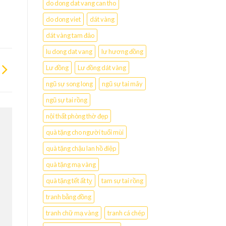
do dong dat vang can tho
do dong viet
dát vàng
dát vàng tam đảo
lu dong dat vang
lư hương đồng
Lư đồng
Lư đồng dát vàng
ngũ sự song long
ngũ sự tai mây
ngũ sự tai rồng
nội thất phòng thờ đẹp
quà tặng cho người tuổi mùi
quà tặng chậu lan hồ điệp
quà tặng mạ vàng
quà tặng tết ất tỵ
tam sự tai rồng
tranh bằng đồng
tranh chữ mạ vàng
tranh cá chép