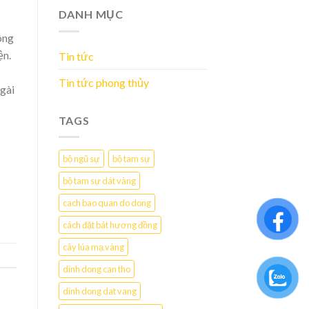
DANH MỤC
ông
ện.
Tin tức
Tin tức phong thủy
Ngài
TAGS
bộ ngũ sự
bộ tam sự
bộ tam sự dát vàng
cach bao quan do dong
cách đặt bát hương đồng
cây lúa mạ vàng
dinh dong can tho
dinh dong dat vang