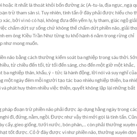
ồi hoặc ít nhất là thoát khỏi bốn đường ác (A-tu-la, địa ngục, ngạ q
đoạn trừ tham sân si. Tuy nhiên, tinh tấn ở đây phải được hiểu cho t
 xác, bởi vì nó có hại, không đưa đến yểm ly, ly tham, giác ngộ giả
 việc chấm dứt sự sống chứ không thể chấm dứt phiền não, giải th
 anh em ông Kiều Trần Như từng tu khổ hạnh 6 năm trong rừng chỉ
đẹp như mong muốn.
hiền não bằng cách thường kiểm soát ba nghiệp trong sáu thời. S
hiều, từ chiều đến tối, từ tối đến sáng, cho đến một giờ một khắc,
ba nghiệp thân, khẩu, ý – tức là hành động, lời nói và suy nghĩ của
g một ngày đêm mỗi người tạo tác bao nhiêu nghiệp thiện, ba nhi
rì và phát huy thêm nhiều việc thiện, quyết không lặp lại những bất
 pháp đoạn trừ phiền não phải được áp dụng hằng ngày trong cá
nghi đi, đứng, nằm, ngồi. Được như vậy thì mới gọi là tinh tấn. Cũn
ày cấy, gieo giống, tưới nước, bón phân,… còn phải thường xuyên
ho hạt tốt được. Cỏ ở đây được ví như phiền não, thường xuyên dọn