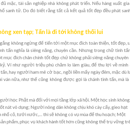
đủ mặc, tài sản nghiệp nhà không phát triển. Nếu hàng xuất gi
hổ sanh tử. Do đó biết rằng tất cả kết quả tốt đẹp đều phát san
hông xen tạp; Tấn là đi tới không thối lui
ố gắng không ngừng để tiến tới một mục đích toàn thiện, tốt đẹp, 
inh tấn nghĩa là siêng năng, chuyên cần. Nhưng trong chữ tinh tấ
t mục đích chân chính tốt đẹp chứ không phải siêng năng chuyên
 kỷ. Ví như người triệu phú chăm lo làm giàu, để thu lợi về mình
h tấn, hay người ham mê cờ bạc, ngồi liền mấy ngày đêm, mặc dù 
 ván nữa, như thế cũng không được gọi là chánh tinh tấn, mà là
người học Phật mà đối với mọi tầng lớp xã hội. Một học sinh không
dốt nát vô dụng; Người nông dân không chịu khó cày cấy, gieo hạt
n nhổ cỏ, tưới nước,… thì sẽ không có vụ mùa để thu hoạch; Một
 sản phẩm, phục vụ khách hành tốt hơn cũng không thể trụ vững tr