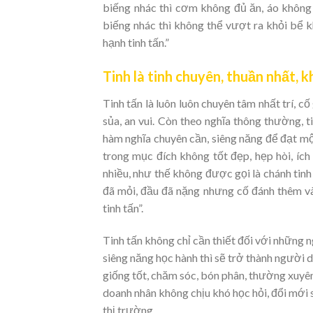
biếng nhác thì cơm không đủ ăn, áo không 
biếng nhác thì không thể vượt ra khỏi bể k
hạnh tinh tấn.”
Tinh là tinh chuyên, thuần nhất, k
Tinh tấn là luôn luôn chuyên tâm nhất trí, c
sủa, an vui. Còn theo nghĩa thông thường, t
hàm nghĩa chuyên cần, siêng năng để đạt mộ
trong mục đích không tốt đẹp, hẹp hòi, ích
nhiều, như thế không được gọi là chánh tin
đã mỏi, đầu đã nặng nhưng cố đánh thêm vài
tinh tấn”.
Tinh tấn không chỉ cần thiết đối với những 
siêng năng học hành thì sẽ trở thành người 
giống tốt, chăm sóc, bón phân, thường xuyê
doanh nhân không chịu khó học hỏi, đổi mới
thị trường.