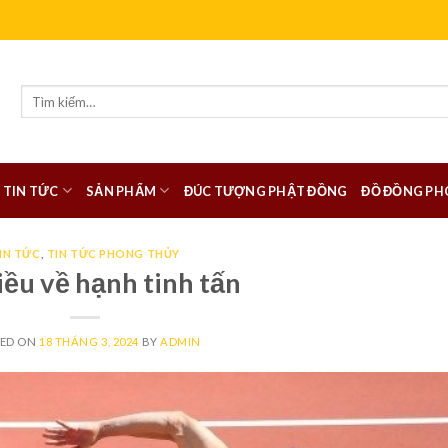
Tìm
kiếm:
TIN TỨC
SẢN PHẨM
ĐÚC TƯỢNG PHẬT ĐỒNG
ĐỒ ĐỒNG PH
IN TỨC
,
TIN TỨC PHONG THỦY
iều về hạnh tinh tấn
TED ON
18 THÁNG 3, 2024
BY
ADMIN