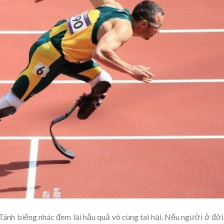
Tánh biếng nhác đem lại hậu quả vô cùng tai hại. Nếu người ở đờ