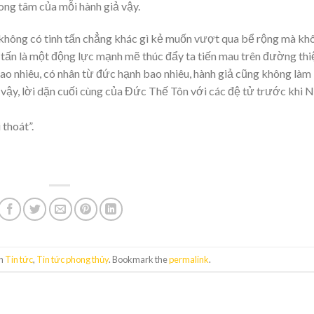
ong tâm của mỗi hành giả vậy.
 không có tinh tấn chẳng khác gì kẻ muốn vượt qua bể rộng mà kh
nh tấn là một động lực mạnh mẽ thúc đẩy ta tiến mau trên đường thi
bao nhiêu, có nhân từ đức hạnh bao nhiêu, hành giả cũng không làm
i vậy, lời dặn cuối cùng của Đức Thế Tôn với các đệ tử trước khi 
 thoát”.
in
Tin tức
,
Tin tức phong thủy
. Bookmark the
permalink
.