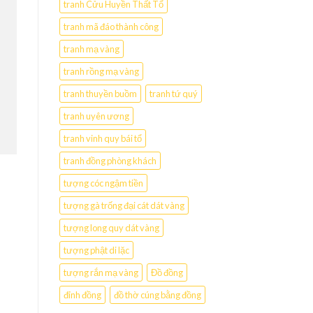
tranh Cửu Huyền Thất Tổ
tranh mã đáo thành công
tranh mạ vàng
tranh rồng mạ vàng
tranh thuyền buồm
tranh tứ quý
tranh uyên ương
tranh vinh quy bái tổ
tranh đồng phòng khách
tượng cóc ngậm tiền
tượng gà trống đại cát dát vàng
tượng long quy dát vàng
tượng phật di lặc
tượng rắn mạ vàng
Đồ đồng
đỉnh đồng
đồ thờ cúng bằng đồng