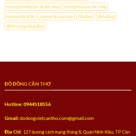
tượng gà trống đại cát dát vàng
tượng long quy dát vàng
tượng phật di lặc
tượng rắn mạ vàng
Đồ đồng
đỉnh đồng
đồ thờ cúng bằng đồng
ĐỒ ĐỒNG CẦN THƠ
Hotline: 0944518556
Gmail:
dodongvietcantho.com@gmail.com
Địa Chỉ:
127 đường cách mạng tháng 8, Quận Ninh Kiều, TP Cần