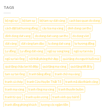
TAGS
bộ ngũ sự
bộ tam sự
bộ tam sự dát vàng
cach bao quan do dong
cách đặt bát hương đồng
cây lúa mạ vàng
dinh dong can tho
dinh dong dat vang
do dong dat vang can tho
do dong viet
dát vàng
dát vàng tam đảo
lu dong dat vang
lư hương đồng
Lư đồng
Lư đồng dát vàng
ngũ sự song long
ngũ sự tai mây
ngũ sự tai rồng
nội thất phòng thờ đẹp
quà tặng cho người tuổi mùi
quà tặng chậu lan hồ điệp
quà tặng mạ vàng
quà tặng tết ất tỵ
tam sự tai rồng
tranh bằng đồng
tranh chữ mạ vàng
tranh cá chép
tranh Cửu Huyền Thất Tổ
tranh mã đáo thành công
tranh mạ vàng
tranh rồng mạ vàng
tranh thuyền buồm
tranh tứ quý
tranh uyên ương
tranh vinh quy bái tổ
tranh đồng phòng khách
tượng cóc ngậm tiền