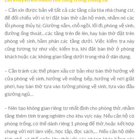
– Cần xin được bản vẽ tất cả các tầng của tòa nhà chung cư,
để đối chiếu với vị trí đặt bàn thờ căn hộ mình, nhằm né các
lỗi phong thủy bị: Giường nằm, chỗ ngồi, lối đi, phòng vệ sinh,
đường ống thoát…các tầng trên đè lên, hay bàn thờ đặt trên
phòng vệ sinh, hầm phân các tầng dưới. Việc kiểm tra này
cũng tương tự như việc kiểm tra, khi đặt bàn thờ ở phòng
khách hoặc các không gian tầng dưới trong nhà ở dân dụng.
– Cần tránh các thế phạm xấu cơ bản như bàn thờ hướng về
cửa phòng vệ sinh, hướng về miệng bếp, hướng về nơi giặt
phơi, hay bàn thờ tựa vào tường phòng vệ sinh, tựa vào đầu
giường ngủ…
– Nên tạo không gian riêng tư nhất định cho phòng thờ, nhằm
tăng thêm tính trang nghiêm cho khu vực này. Nếu căn hộ có
phòng trống, có thể dành riêng 1 phòng để thờ, hoặc kết hợp
chung với nơi làm việc, học tập, đọc sách,… Nếu căn hộ diện
tích nhỏ, có thể ngăn khu thờ với các phòng khác bằng các