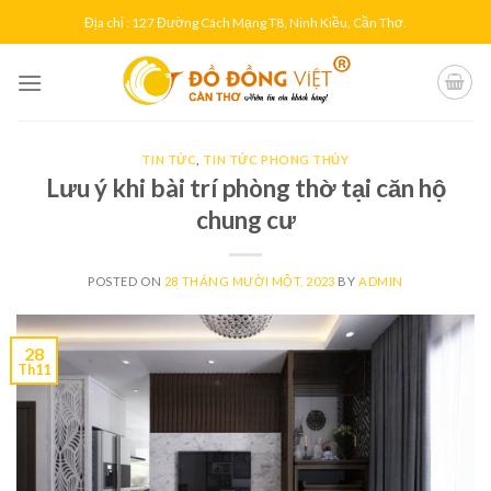
Skip
Địa chỉ : 127 Đường Cách Mạng T8, Ninh Kiều, Cần Thơ.
to
content
TIN TỨC
,
TIN TỨC PHONG THỦY
Lưu ý khi bài trí phòng thờ tại căn hộ
chung cư
POSTED ON
28 THÁNG MƯỜI MỘT, 2023
BY
ADMIN
28
Th11