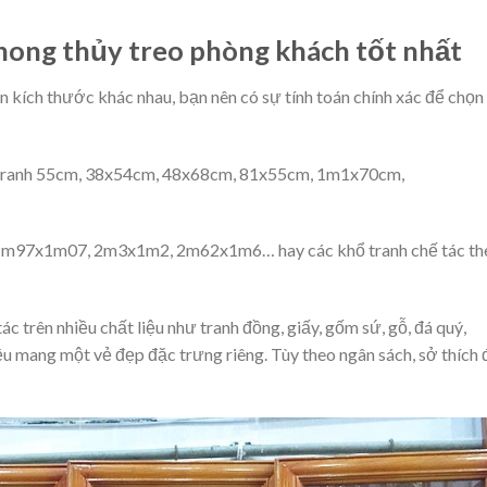
hong thủy treo phòng khách tốt nhất
n kích thước khác nhau, bạn nên có sự tính toán chính xác để chọn
o tranh 55cm, 38x54cm, 48x68cm, 81x55cm, 1m1x70cm,
1m97x1m07, 2m3x1m2, 2m62x1m6… hay các khổ tranh chế tác th
c trên nhiều chất liệu như tranh đồng, giấy, gốm sứ, gỗ, đá quý,
đều mang một vẻ đẹp đặc trưng riêng. Tùy theo ngân sách, sở thích 