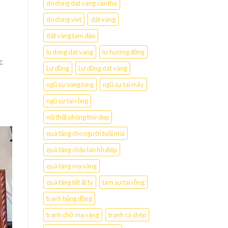
do dong dat vang can tho
do dong viet
dát vàng
dát vàng tam đảo
lu dong dat vang
lư hương đồng
c
Lư đồng
Lư đồng dát vàng
ngũ sự song long
ngũ sự tai mây
ngũ sự tai rồng
nội thất phòng thờ đẹp
quà tặng cho người tuổi mùi
quà tặng chậu lan hồ điệp
quà tặng mạ vàng
quà tặng tết ất tỵ
tam sự tai rồng
tranh bằng đồng
tranh chữ mạ vàng
tranh cá chép