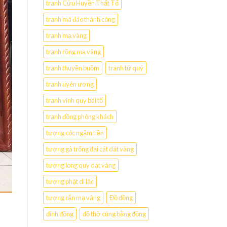
tranh Cửu Huyền Thất Tổ
tranh mã đáo thành công
tranh mạ vàng
tranh rồng mạ vàng
tranh thuyền buồm
tranh tứ quý
tranh uyên ương
tranh vinh quy bái tổ
tranh đồng phòng khách
tượng cóc ngậm tiền
tượng gà trống đại cát dát vàng
tượng long quy dát vàng
tượng phật di lặc
tượng rắn mạ vàng
Đồ đồng
đỉnh đồng
đồ thờ cúng bằng đồng