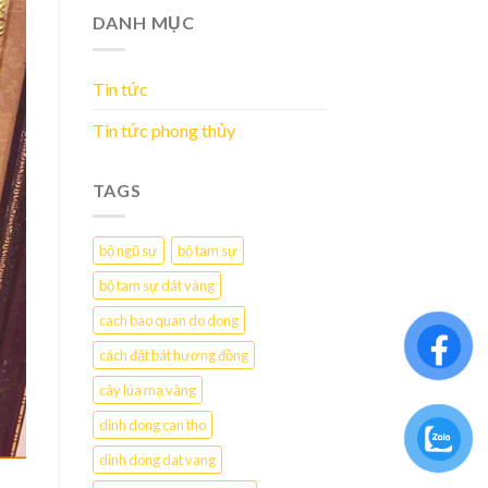
DANH MỤC
Tin tức
Tin tức phong thủy
TAGS
bộ ngũ sự
bộ tam sự
bộ tam sự dát vàng
cach bao quan do dong
cách đặt bát hương đồng
cây lúa mạ vàng
dinh dong can tho
dinh dong dat vang