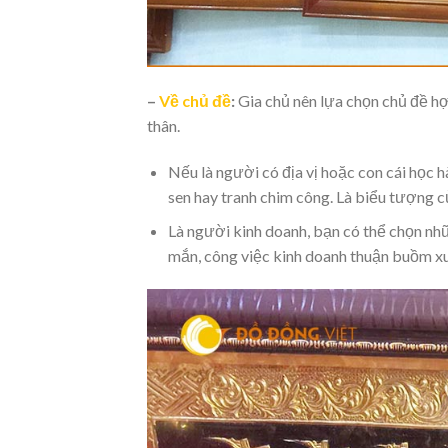
–
Về chủ đề
:
Gia chủ nên lựa chọn chủ đề hợ
thân.
Nếu là người có địa vị hoặc con cái học h
sen hay tranh chim công. Là biểu tượng c
Là người kinh doanh, bạn có thể chọn nh
mắn, công việc kinh doanh thuận buồm xuôi