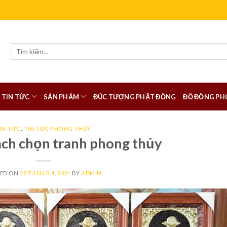
Tìm
kiếm:
TIN TỨC
SẢN PHẨM
ĐÚC TƯỢNG PHẬT ĐỒNG
ĐỒ ĐỒNG PH
IN TỨC
,
TIN TỨC PHONG THỦY
ch chọn tranh phong thủy
TED ON
28 THÁNG 4, 2024
BY
ADMIN