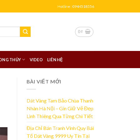
Hotline : 0944518556
0
₫
ONG THỦY
VIDEO
LIÊN HỆ
BÀI VIẾT MỚI
Dát Vàng Tam Bảo Chùa Thanh
Nhàn Hà Nội – Gìn Giữ Vẻ Đẹp
Linh Thiêng Qua Từng Chi Tiết
Địa Chỉ Bán Tranh Vinh Quy Bái
Tổ Dát Vàng 9999 Uy Tín Tại