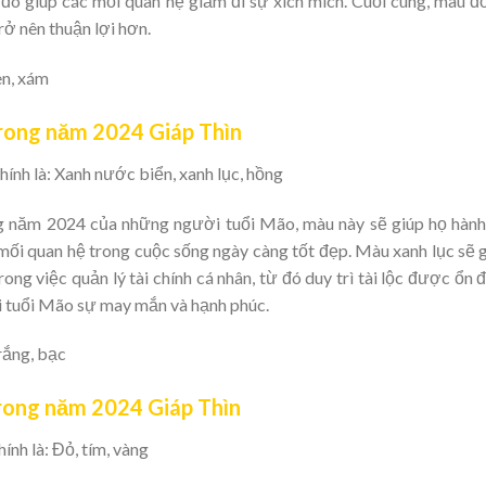
đó giúp các mối quan hệ giảm đi sự xích mích. Cuối cùng, màu đ
ở nên thuận lợi hơn.
en, xám
rong năm 2024 Giáp Thìn
nh là: Xanh nước biển, xanh lục, hồng
 năm 2024 của những người tuổi Mão, màu này sẽ giúp họ hàn
 mối quan hệ trong cuộc sống ngày càng tốt đẹp. Màu xanh lục sẽ 
ong việc quản lý tài chính cá nhân, từ đó duy trì tài lộc được ổn đ
 tuổi Mão sự may mắn và hạnh phúc.
rắng, bạc
rong năm 2024 Giáp Thìn
nh là: Đỏ, tím, vàng