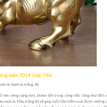
rong năm 2024 Giáp Thìn
h là: Xanh lá, trắng, đỏ
ở nên siêng năng hơn, khiêm tốn trong công việc cũng như đời 
u xanh lá. Màu trắng thì sẽ giúp tuổi Dần kiểm soát được những