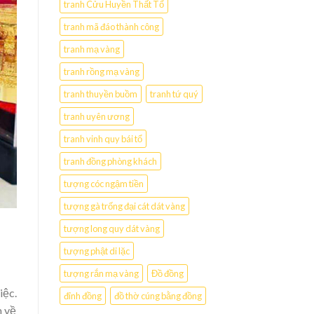
tranh Cửu Huyền Thất Tổ
tranh mã đáo thành công
tranh mạ vàng
tranh rồng mạ vàng
tranh thuyền buồm
tranh tứ quý
tranh uyên ương
tranh vinh quy bái tổ
tranh đồng phòng khách
tượng cóc ngậm tiền
tượng gà trống đại cát dát vàng
tượng long quy dát vàng
tượng phật di lặc
tượng rắn mạ vàng
Đồ đồng
iệc.
đỉnh đồng
đồ thờ cúng bằng đồng
m về