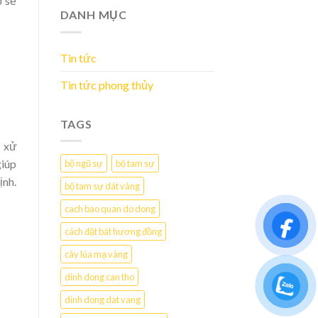
ỏ sẽ
DANH MỤC
Tin tức
Tin tức phong thủy
TAGS
h xử
giúp
bộ ngũ sự
bộ tam sự
ịnh.
bộ tam sự dát vàng
cach bao quan do dong
cách đặt bát hương đồng
cây lúa mạ vàng
dinh dong can tho
dinh dong dat vang