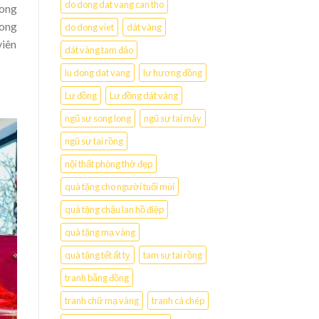
do dong dat vang can tho
rong
rong
do dong viet
dát vàng
viên
dát vàng tam đảo
lu dong dat vang
lư hương đồng
Lư đồng
Lư đồng dát vàng
ngũ sự song long
ngũ sự tai mây
ngũ sự tai rồng
nội thất phòng thờ đẹp
quà tặng cho người tuổi mùi
quà tặng chậu lan hồ điệp
quà tặng mạ vàng
quà tặng tết ất tỵ
tam sự tai rồng
tranh bằng đồng
tranh chữ mạ vàng
tranh cá chép