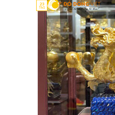
23
Th1