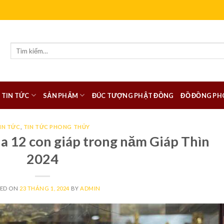
Tìm
kiếm:
TIN TỨC
SẢN PHẨM
ĐÚC TƯỢNG PHẬT ĐỒNG
ĐỒ ĐỒNG PH
IN TỨC
,
TIN TỨC PHONG THỦY
a 12 con giáp trong năm Giáp Thìn
2024
TED ON
23 THÁNG 1, 2024
BY
ADMIN