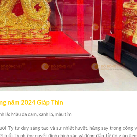
ong năm 2024 Giáp Thìn
 là: Màu da cam, xanh lá, màu tím
i Tỵ tư duy sáng tạo và sự nhiệt huyết, hăng say trong công v
i tuổi Tỵ những quyết định chính xác và đúng đắn, từ đó giúp đe