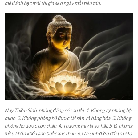
mê đánh bạc mãi thì gia sản ngày mỗi tiêu tán.
Này Thiện Sinh, phóng đãng có sáu lỗi: 1. Không tự phòng hộ
mình. 2. Không phòng hộ được tài sản và hàng hóa. 3. Không
phòng hộ được con cháu. 4. Thường hay bị sợ hãi. 5. Bị những
điều khốn khổ ràng buộc xác thân. 6. Ưa sinh điều dối trá. Đó