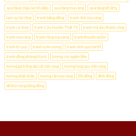
quà tặng chậu lan hồ điệp
quà tặng mạ vàng
quà tặng tết ất tỵ
tam sự tai rồng
tranh bằng đồng
tranh chữ mạ vàng
tranh cá chép
tranh Cửu Huyền Thất Tổ
tranh mã đáo thành công
tranh mạ vàng
tranh rồng mạ vàng
tranh thuyền buồm
tranh tứ quý
tranh uyên ương
tranh vinh quy bái tổ
tranh đồng phòng khách
tượng cóc ngậm tiền
tượng gà trống đại cát dát vàng
tượng long quy dát vàng
tượng phật di lặc
tượng rắn mạ vàng
Đồ đồng
đỉnh đồng
đồ thờ cúng bằng đồng