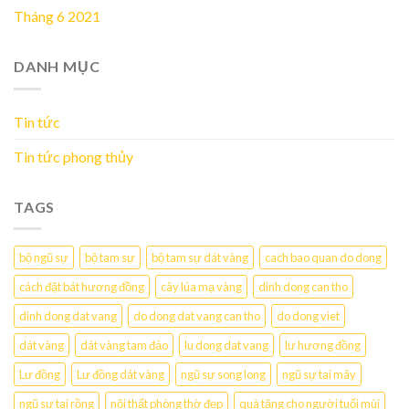
Tháng 6 2021
DANH MỤC
Tin tức
Tin tức phong thủy
TAGS
bộ ngũ sự
bộ tam sự
bộ tam sự dát vàng
cach bao quan do dong
cách đặt bát hương đồng
cây lúa mạ vàng
dinh dong can tho
dinh dong dat vang
do dong dat vang can tho
do dong viet
dát vàng
dát vàng tam đảo
lu dong dat vang
lư hương đồng
Lư đồng
Lư đồng dát vàng
ngũ sự song long
ngũ sự tai mây
ngũ sự tai rồng
nội thất phòng thờ đẹp
quà tặng cho người tuổi mùi