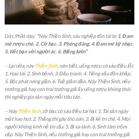
Dức Phật dạy:
“
Này Thiện Sinh, sáu nghiệp tổn tài là
: 1. Đam
mê rượu chè. 2. Cờ bạc. 3. Phóng đãng. 4. Đam mê kỹ nhạc.
5. Kết bạn với người ác. 6. Biếng lười”
– Lại nữa, này
Thiện Sinh
, nên biết, uống rượu có sáu điều lỗi:
1. Hao tài. 2. Sinh bệnh. 3. Đấu tranh. 4. Tiếng xấu đồn khắp.
5. Bộc phát nóng giận. 6. Tuệ giảm dần. Này Thiện Sinh, nếu
trưởng giả hay con trai trưởng giả ấy uống rượu không thôi
thì nghiệp gia sản ngày mỗi tiêu tán.
– Này
Thiện Sinh
, cờ bạc có sáu điều tai hại: 1. Tài sản ngày
một hao hụt. 2. Thắng thì gây thù oán. 3. Bị kẻ trí chê. 4. Mọi
người không kính nễ tin cậy. 5. Bị xa lánh. 6. Sinh tâm trộm
cắp. Này Thiện Sinh, nếu trưởng giả hay con trai trưởng giả