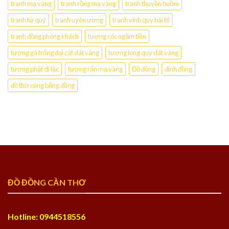
tranh mạ vàng
tranh rồng mạ vàng
tranh thuyền buồm
tranh tứ quý
tranh uyên ương
tranh vinh quy bái tổ
tranh đồng phòng khách
tượng cóc ngậm tiền
tượng gà trống đại cát dát vàng
tượng long quy dát vàng
tượng phật di lặc
tượng rắn mạ vàng
Đồ đồng
đỉnh đồng
đồ thờ cúng bằng đồng
ĐỒ ĐỒNG CẦN THƠ
Hotline: 0944518556