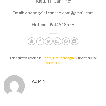
Kiều, TP Cần Thơ
Email:
dodongvietcantho.com@gmail.com
Hotline:
0944518556
This entry was posted in
Tin tức
,
Tin tức phong thủy
. Bookmark the
permalink
.
ADMIN