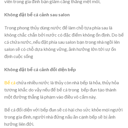
viên trong gia đình bạn giảm căng thẳng mệt mỏi,
Không
đặt
bể cá cảnh
sau salon
Trong phong thủy dùng nước để làm chỗ tựa phía sau là
không chắc chắn bởi nước có đặc điểm không ổn định. Do bể
cá chứa nước, nếu đặt phía sau salon bạn trong nhà ngồi lên
salon sẽ có chỗ dựa không vững, ảnh hưởng lớn tới sự ổn
định cuộc sống
Không
đặt
bể cá cảnh
đối diện bếp
Bể cá
chứa nhiều nước là thủy còn nhà bếp là hỏa, thủy hỏa
tương khắc do vậy nếu để bể cá trong bếp đun tạo thành
một đường thẳng là phạm vào điều vô cấm này.
Bể cá đối diện với bếp đun sẽ có hại cho sức khỏe mọi người
trong gia đình, người nhà đứng nấu ăn cạnh bếp sẽ bị ảnh
hưởng liên đới.