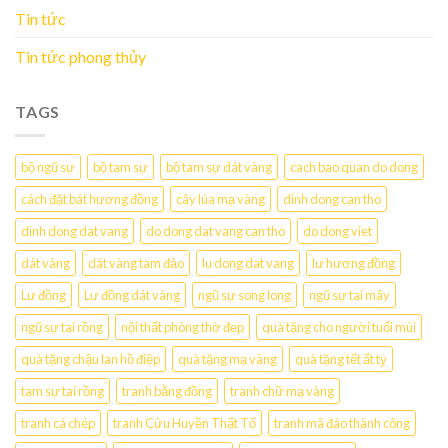
Tin tức
Tin tức phong thủy
TAGS
bộ ngũ sự
bộ tam sự
bộ tam sự dát vàng
cach bao quan do dong
cách đặt bát hương đồng
cây lúa mạ vàng
dinh dong can tho
dinh dong dat vang
do dong dat vang can tho
do dong viet
dát vàng
dát vàng tam đảo
lu dong dat vang
lư hương đồng
Lư đồng
Lư đồng dát vàng
ngũ sự song long
ngũ sự tai mây
ngũ sự tai rồng
nội thất phòng thờ đẹp
quà tặng cho người tuổi mùi
quà tặng chậu lan hồ điệp
quà tặng mạ vàng
quà tặng tết ất tỵ
tam sự tai rồng
tranh bằng đồng
tranh chữ mạ vàng
tranh cá chép
tranh Cửu Huyền Thất Tổ
tranh mã đáo thành công