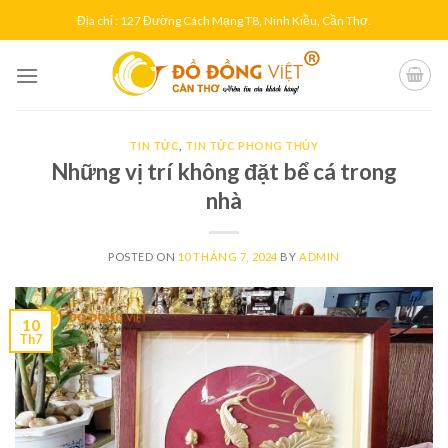
Skip
Địa chỉ : 127 Đường Cách Mạng T8, Ninh Kiều, Cần Thơ.
to
content
TIN TỨC
,
TIN TỨC PHONG THỦY
Những vị trí không đặt bể cá trong
nhà
POSTED ON
10 THÁNG 7, 2024
BY
ADMIN
10
Th7