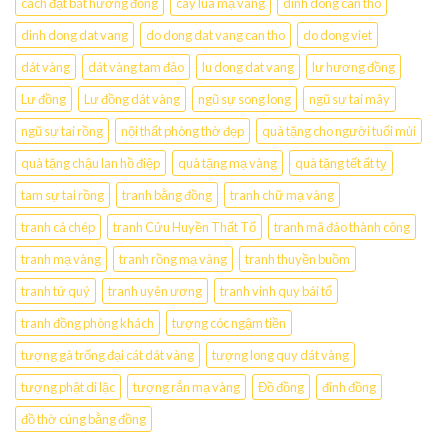
cách đặt bát hương đồng
cây lúa mạ vàng
dinh dong can tho
dinh dong dat vang
do dong dat vang can tho
do dong viet
dát vàng
dát vàng tam đảo
lu dong dat vang
lư hương đồng
Lư đồng
Lư đồng dát vàng
ngũ sự song long
ngũ sự tai mây
ngũ sự tai rồng
nội thất phòng thờ đẹp
quà tặng cho người tuổi mùi
quà tặng chậu lan hồ điệp
quà tặng mạ vàng
quà tặng tết ất tỵ
tam sự tai rồng
tranh bằng đồng
tranh chữ mạ vàng
tranh cá chép
tranh Cửu Huyền Thất Tổ
tranh mã đáo thành công
tranh mạ vàng
tranh rồng mạ vàng
tranh thuyền buồm
tranh tứ quý
tranh uyên ương
tranh vinh quy bái tổ
tranh đồng phòng khách
tượng cóc ngậm tiền
tượng gà trống đại cát dát vàng
tượng long quy dát vàng
tượng phật di lặc
tượng rắn mạ vàng
Đồ đồng
đỉnh đồng
đồ thờ cúng bằng đồng