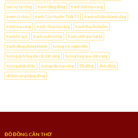
tam sự tai rồng
tranh bằng đồng
tranh chữ mạ vàng
tranh cá chép
tranh Cửu Huyền Thất Tổ
tranh mã đáo thành công
tranh mạ vàng
tranh rồng mạ vàng
tranh thuyền buồm
tranh tứ quý
tranh uyên ương
tranh vinh quy bái tổ
tranh đồng phòng khách
tượng cóc ngậm tiền
tượng gà trống đại cát dát vàng
tượng long quy dát vàng
tượng phật di lặc
tượng rắn mạ vàng
Đồ đồng
đỉnh đồng
đồ thờ cúng bằng đồng
ĐỒ ĐỒNG CẦN THƠ