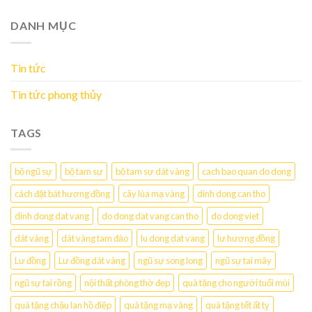
DANH MỤC
Tin tức
Tin tức phong thủy
TAGS
bộ ngũ sự
bộ tam sự
bộ tam sự dát vàng
cach bao quan do dong
cách đặt bát hương đồng
cây lúa mạ vàng
dinh dong can tho
dinh dong dat vang
do dong dat vang can tho
do dong viet
dát vàng
dát vàng tam đảo
lu dong dat vang
lư hương đồng
Lư đồng
Lư đồng dát vàng
ngũ sự song long
ngũ sự tai mây
ngũ sự tai rồng
nội thất phòng thờ đẹp
quà tặng cho người tuổi mùi
quà tặng chậu lan hồ điệp
quà tặng mạ vàng
quà tặng tết ất tỵ