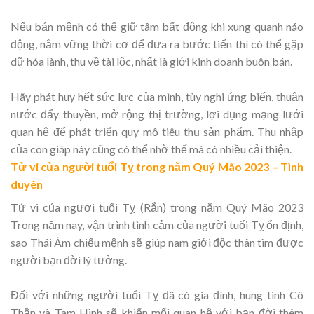
Nếu bản mệnh có thể giữ tâm bất động khi xung quanh náo
động, nắm vững thời cơ để đưa ra bước tiến thì có thể gặp
dữ hóa lành, thu về tài lộc, nhất là giới kinh doanh buôn bán.
Hãy phát huy hết sức lực của mình, tùy nghi ứng biến, thuận
nước đẩy thuyền, mở rộng thị trường, lợi dụng mạng lưới
quan hệ để phát triển quy mô tiêu thụ sản phẩm. Thu nhập
của con giáp này cũng có thể nhờ thế mà có nhiều cải thiện.
Tử vi của người tuổi Tỵ trong năm Quý Mão 2023 – Tình
duyên
Tử vi của ngươi tuổi Tỵ (Rắn) trong năm Quý Mão 2023
Trong năm nay, vận trình tình cảm của người tuổi Tỵ ổn định,
sao Thái Âm chiếu mệnh sẽ giúp nam giới độc thân tìm được
người bạn đời lý tưởng.
Đối với những người tuổi Tỵ đã có gia đình, hung tinh Cô
Thần và Tam Hình sẽ khiến mối quan hệ với bạn đời thêm