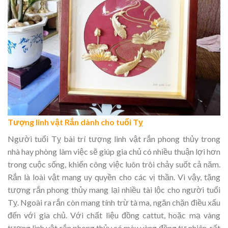
Tượng linh vật Rắn dành cho tuổi Tỵ
Người tuổi Tỵ bài trí tượng linh vật rắn phong thủy trong
nhà hay phòng làm việc sẽ giúp gia chủ có nhiều thuận lợi hơn
trong cuộc sống, khiến công việc luôn trôi chảy suốt cả năm.
Rắn là loài vật mang uy quyền cho các vị thần. Vì vậy, tặng
tượng rắn phong thủy mang lại nhiều tài lộc cho người tuổi
Tỵ. Ngoài ra rắn còn mang tính trừ tà ma, ngăn chặn điều xấu
đến với gia chủ. Với chất liệu đồng cattut, hoặc mạ vàng
tượng linh vật rắn phong thủy có màu vàng đồng tự nhiên, rất