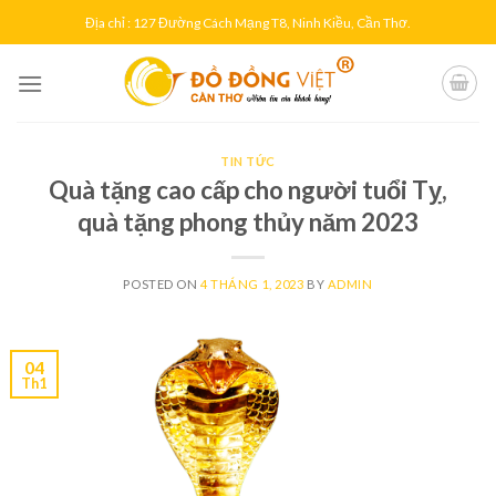
Skip
Địa chỉ : 127 Đường Cách Mạng T8, Ninh Kiều, Cần Thơ.
to
content
TIN TỨC
Quà tặng cao cấp cho người tuổi Tỵ,
quà tặng phong thủy năm 2023
POSTED ON
4 THÁNG 1, 2023
BY
ADMIN
04
Th1