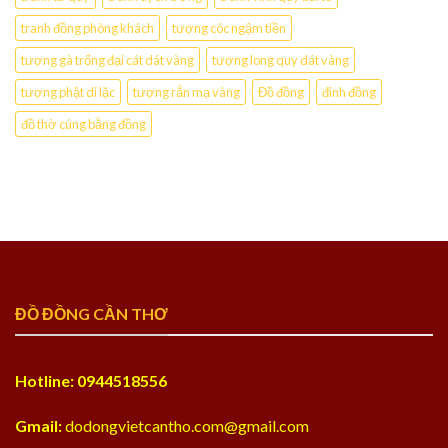
tranh đồng phòng khách
tượng cóc ngậm tiền
tượng gà trống đại cát dát vàng
tượng long quy dát vàng
tượng phật di lặc
tượng rắn mạ vàng
Đồ đồng
đỉnh đồng
đồ thờ cúng bằng đồng
ĐỒ ĐỒNG CẦN THƠ
Hotline: 0944518556
Gmail:
dodongvietcantho.com@gmail.com