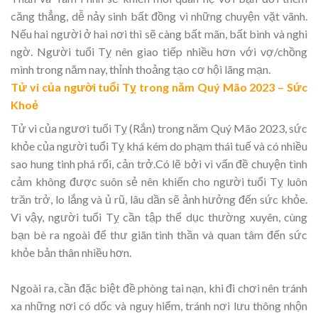
căng thẳng, dễ nảy sinh bất đồng vì những chuyện vặt vãnh.
Nếu hai người ở hai nơi thì sẽ càng bất mãn, bất bình và nghi
ngờ. Người tuổi Tỵ nên giao tiếp nhiều hơn với vợ/chồng
mình trong năm nay, thỉnh thoảng tạo cơ hội lãng mạn.
Tử vi của người tuổi Tỵ trong năm Quý Mão 2023 – Sức
Khoẻ
Tử vi của ngươi tuổi Tỵ (Rắn) trong năm Quý Mão 2023, sức
khỏe của người tuổi Tỵ khá kém do phạm thái tuế và có nhiều
sao hung tinh phá rối, cản trở.Có lẽ bởi vì vấn đề chuyện tình
cảm không được suôn sẻ nên khiến cho người tuổi Tỵ luôn
trăn trở, lo lắng và ủ rũ, lâu dần sẽ ảnh hưởng đến sức khỏe.
Vì vậy, người tuổi Tỵ cần tập thể dục thường xuyên, cùng
bạn bè ra ngoài để thư giãn tinh thần và quan tâm đến sức
khỏe bản thân nhiều hơn.
Ngoài ra, cần đặc biệt đề phòng tai nạn, khi đi chơi nên tránh
xa những nơi có dốc và nguy hiểm, tránh nơi lưu thông nhộn