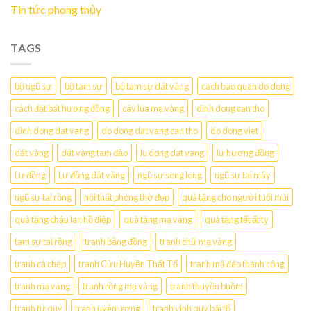
Tin tức phong thủy
TAGS
bộ ngũ sự
bộ tam sự
bộ tam sự dát vàng
cach bao quan do dong
cách đặt bát hương đồng
cây lúa mạ vàng
dinh dong can tho
dinh dong dat vang
do dong dat vang can tho
do dong viet
dát vàng
dát vàng tam đảo
lu dong dat vang
lư hương đồng
Lư đồng
Lư đồng dát vàng
ngũ sự song long
ngũ sự tai mây
ngũ sự tai rồng
nội thất phòng thờ đẹp
quà tặng cho người tuổi mùi
quà tặng chậu lan hồ điệp
quà tặng mạ vàng
quà tặng tết ất tỵ
tam sự tai rồng
tranh bằng đồng
tranh chữ mạ vàng
tranh cá chép
tranh Cửu Huyền Thất Tổ
tranh mã đáo thành công
tranh mạ vàng
tranh rồng mạ vàng
tranh thuyền buồm
tranh tứ quý
tranh uyên ương
tranh vinh quy bái tổ