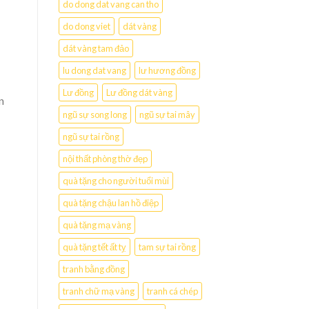
do dong dat vang can tho
do dong viet
dát vàng
dát vàng tam đảo
lu dong dat vang
lư hương đồng
Lư đồng
Lư đồng dát vàng
n
ngũ sự song long
ngũ sự tai mây
ngũ sự tai rồng
nội thất phòng thờ đẹp
quà tặng cho người tuổi mùi
quà tặng chậu lan hồ điệp
quà tặng mạ vàng
quà tặng tết ất tỵ
tam sự tai rồng
tranh bằng đồng
tranh chữ mạ vàng
tranh cá chép