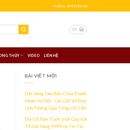
Hotline : 0944518556
0
₫
ONG THỦY
VIDEO
LIÊN HỆ
BÀI VIẾT MỚI
Dát Vàng Tam Bảo Chùa Thanh
Nhàn Hà Nội – Gìn Giữ Vẻ Đẹp
Linh Thiêng Qua Từng Chi Tiết
Địa Chỉ Bán Tranh Vinh Quy Bái
Tổ Dát Vàng 9999 Uy Tín Tại
m