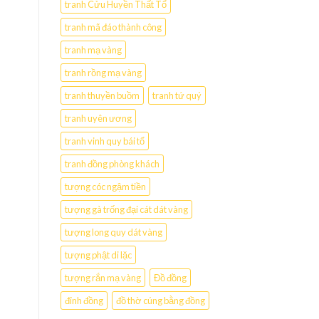
tranh Cửu Huyền Thất Tổ
tranh mã đáo thành công
tranh mạ vàng
tranh rồng mạ vàng
tranh thuyền buồm
tranh tứ quý
tranh uyên ương
tranh vinh quy bái tổ
tranh đồng phòng khách
tượng cóc ngậm tiền
tượng gà trống đại cát dát vàng
tượng long quy dát vàng
tượng phật di lặc
tượng rắn mạ vàng
Đồ đồng
đỉnh đồng
đồ thờ cúng bằng đồng