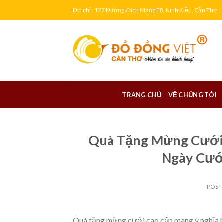
Skip
Địa chỉ : 127 Đường Cách Mạng T8, Ninh Kiều, Cần Thơ.
to
content
TRANG CHỦ
VỀ CHÚNG TÔI
Quà Tặng Mừng Cưới 
Ngày Cưới
POS
Quà tặng mừng cưới cao cấp mang ý nghĩa hạ