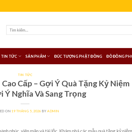
Tìm
kiếm:
TIN TỨC
SẢN PHẨM
ĐÚC TƯỢNG PHẬT ĐỒNG
ĐỒ ĐỒNG PH
TIN TỨC
Cao Cấp – Gợi Ý Quà Tặng Kỷ Niệm
 Ý Nghĩa Và Sang Trọng
TED ON
19 THÁNG 5, 2026
BY
ADMIN
nh phúc, viên mãn và tài lộc. Khám phá các mẫu quà tặng kỷ niệ