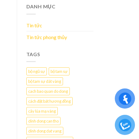
DANH MỤC
Tin tức
Tin tức phong thủy
TAGS
bộ ngũ sự
bộ tam sự
bộ tam sự dát vàng
cach bao quan do dong
cách đặt bát hương đồng
cây lúa mạ vàng
dinh dong can tho
dinh dong dat vang