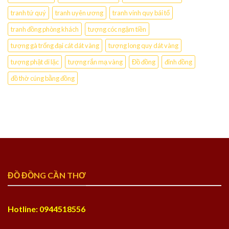
tranh tứ quý
tranh uyên ương
tranh vinh quy bái tổ
tranh đồng phòng khách
tượng cóc ngậm tiền
tượng gà trống đại cát dát vàng
tượng long quy dát vàng
tượng phật di lặc
tượng rắn mạ vàng
Đồ đồng
đỉnh đồng
đồ thờ cúng bằng đồng
ĐỒ ĐỒNG CẦN THƠ
Hotline: 0944518556