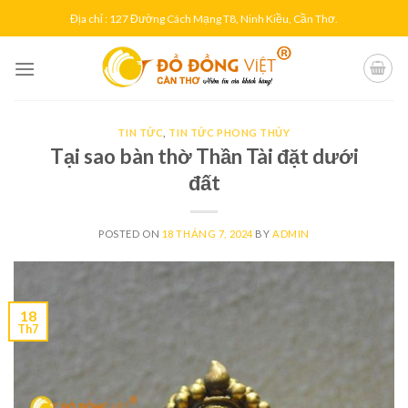
Skip
Địa chỉ : 127 Đường Cách Mạng T8, Ninh Kiều, Cần Thơ.
to
content
TIN TỨC
,
TIN TỨC PHONG THỦY
Tại sao bàn thờ Thần Tài đặt dưới
đất
POSTED ON
18 THÁNG 7, 2024
BY
ADMIN
18
Th7