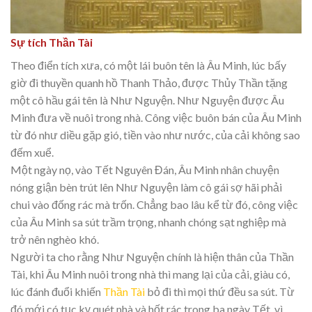
Sự tích Thần Tài
Theo điển tích xưa, có một lái buôn tên là Âu Minh, lúc bấy
giờ đi thuyền quanh hồ Thanh Thảo, được Thủy Thần tặng
một cô hầu gái tên là Như Nguyện. Như Nguyện được Âu
Minh đưa về nuôi trong nhà. Công việc buôn bán của Âu Minh
từ đó như diều gặp gió, tiền vào như nước, của cải không sao
đếm xuể.
Một ngày nọ, vào Tết Nguyên Đán, Âu Minh nhân chuyện
nóng giận bèn trút lên Như Nguyện làm cô gái sợ hãi phải
chui vào đống rác mà trốn. Chẳng bao lâu kể từ đó, công việc
của Âu Minh sa sút trầm trọng, nhanh chóng sạt nghiệp mà
trở nên nghèo khó.
Người ta cho rằng Như Nguyện chính là hiện thân của Thần
Tài, khi Âu Minh nuôi trong nhà thì mang lại của cải, giàu có,
lúc đánh đuổi khiến
Thần Tài
bỏ đi thì mọi thứ đều sa sút. Từ
đó mới có tục kỵ quét nhà và hốt rác trong ba ngày Tết, vì