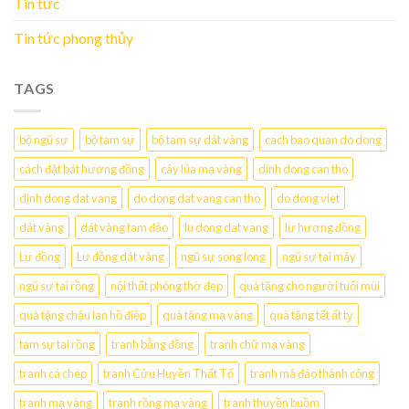
Tin tức
Tin tức phong thủy
TAGS
bộ ngũ sự
bộ tam sự
bộ tam sự dát vàng
cach bao quan do dong
cách đặt bát hương đồng
cây lúa mạ vàng
dinh dong can tho
dinh dong dat vang
do dong dat vang can tho
do dong viet
dát vàng
dát vàng tam đảo
lu dong dat vang
lư hương đồng
Lư đồng
Lư đồng dát vàng
ngũ sự song long
ngũ sự tai mây
ngũ sự tai rồng
nội thất phòng thờ đẹp
quà tặng cho người tuổi mùi
quà tặng chậu lan hồ điệp
quà tặng mạ vàng
quà tặng tết ất tỵ
tam sự tai rồng
tranh bằng đồng
tranh chữ mạ vàng
tranh cá chép
tranh Cửu Huyền Thất Tổ
tranh mã đáo thành công
tranh mạ vàng
tranh rồng mạ vàng
tranh thuyền buồm